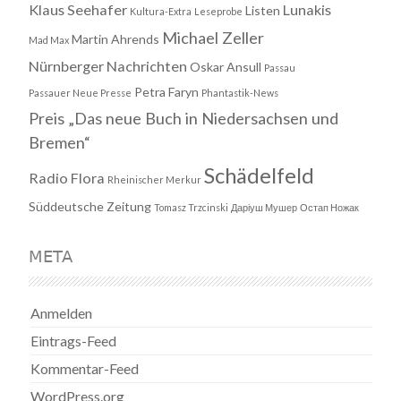
Klaus Seehafer
Lunakis
Listen
Kultura-Extra
Leseprobe
Michael Zeller
Martin Ahrends
Mad Max
Nürnberger Nachrichten
Oskar Ansull
Passau
Petra Faryn
Passauer Neue Presse
Phantastik-News
Preis „Das neue Buch in Niedersachsen und
Bremen“
Schädelfeld
Radio Flora
Rheinischer Merkur
Süddeutsche Zeitung
Tomasz Trzcinski
Даріуш Мушер
Остап Ножак
META
Anmelden
Eintrags-Feed
Kommentar-Feed
WordPress.org