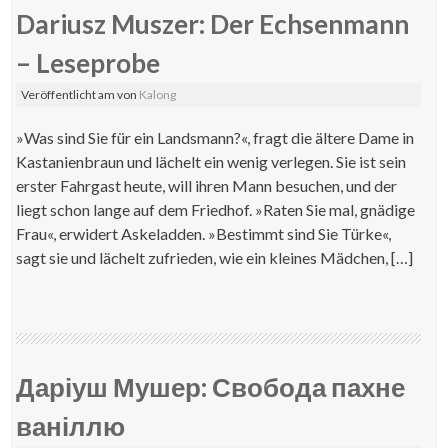
Dariusz Muszer: Der Echsenmann
– Leseprobe
Veröffentlicht am
von
Kalong
»Was sind Sie für ein Landsmann?«, fragt die ältere Dame in
Kastanienbraun und lächelt ein wenig verlegen. Sie ist sein
erster Fahrgast heute, will ihren Mann besuchen, und der
liegt schon lange auf dem Friedhof. »Raten Sie mal, gnädige
Frau«, erwidert Askeladden. »Bestimmt sind Sie Türke«,
sagt sie und lächelt zufrieden, wie ein kleines Mädchen, […]
Даріуш Мушер: Свобода пахне
ваніллю