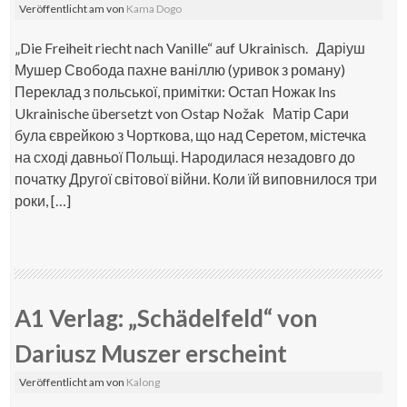
Veröffentlicht am
von
Kama Dogo
„Die Freiheit riecht nach Vanille“ auf Ukrainisch. Даріуш
Мушер Свобода пахне ваніллю (уривок з роману)
Переклад з польської, примітки: Остап Ножак Ins
Ukrainische übersetzt von Ostap Nožak Матір Сари
була єврейкою з Чорткова, що над Серетом, містечка
на сході давньої Польщі. Народилася незадовго до
початку Другої світової війни. Коли їй виповнилося три
роки, […]
A1 Verlag: „Schädelfeld“ von
Dariusz Muszer erscheint
Veröffentlicht am
von
Kalong