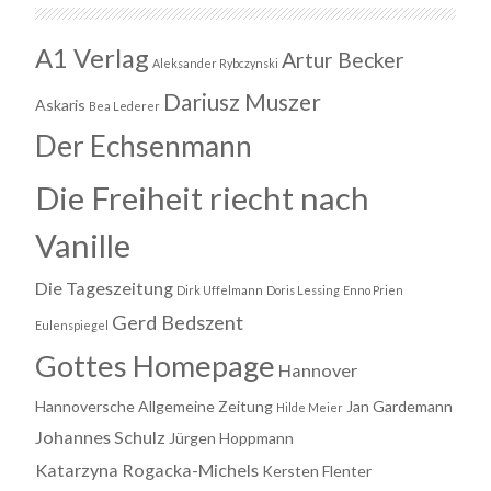
A1 Verlag
Artur Becker
Aleksander Rybczynski
Dariusz Muszer
Askaris
Bea Lederer
Der Echsenmann
Die Freiheit riecht nach
Vanille
Die Tageszeitung
Dirk Uffelmann
Doris Lessing
Enno Prien
Gerd Bedszent
Eulenspiegel
Gottes Homepage
Hannover
Hannoversche Allgemeine Zeitung
Jan Gardemann
Hilde Meier
Johannes Schulz
Jürgen Hoppmann
Katarzyna Rogacka-Michels
Kersten Flenter