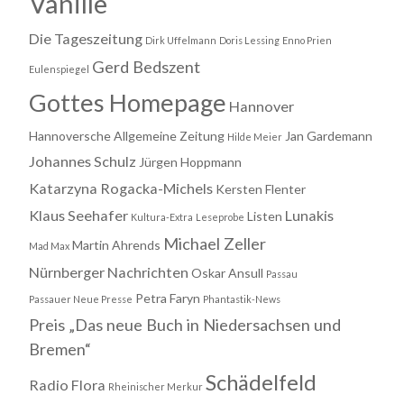
Vanille
Die Tageszeitung
Dirk Uffelmann
Doris Lessing
Enno Prien
Gerd Bedszent
Eulenspiegel
Gottes Homepage
Hannover
Hannoversche Allgemeine Zeitung
Jan Gardemann
Hilde Meier
Johannes Schulz
Jürgen Hoppmann
Katarzyna Rogacka-Michels
Kersten Flenter
Klaus Seehafer
Lunakis
Listen
Kultura-Extra
Leseprobe
Michael Zeller
Martin Ahrends
Mad Max
Nürnberger Nachrichten
Oskar Ansull
Passau
Petra Faryn
Passauer Neue Presse
Phantastik-News
Preis „Das neue Buch in Niedersachsen und
Bremen“
Schädelfeld
Radio Flora
Rheinischer Merkur