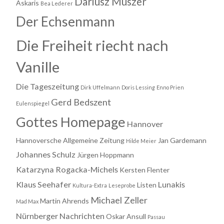
Dariusz Muszer
Askaris
Bea Lederer
Der Echsenmann
Die Freiheit riecht nach
Vanille
Die Tageszeitung
Dirk Uffelmann
Doris Lessing
Enno Prien
Gerd Bedszent
Eulenspiegel
Gottes Homepage
Hannover
Hannoversche Allgemeine Zeitung
Jan Gardemann
Hilde Meier
Johannes Schulz
Jürgen Hoppmann
Katarzyna Rogacka-Michels
Kersten Flenter
Klaus Seehafer
Lunakis
Listen
Kultura-Extra
Leseprobe
Michael Zeller
Martin Ahrends
Mad Max
Nürnberger Nachrichten
Oskar Ansull
Passau