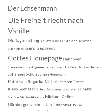
Der Echsenmann
Die Freiheit riecht nach
Vanille
Die Tageszeitung
Dirk Uffelmann
Doris Lessing
Enno Prien
Gerd Bedszent
Eulenspiegel
Gottes Homepage
Hannover
Hannoversche Allgemeine Zeitung
Jan Gardemann
Hilde Meier
Johannes Schulz
Jürgen Hoppmann
Katarzyna Rogacka-Michels
Kersten Flenter
Klaus Seehafer
Lunakis
Listen
Kultura-Extra
Leseprobe
Michael Zeller
Martin Ahrends
Mad Max
Nürnberger Nachrichten
Oskar Ansull
Passau