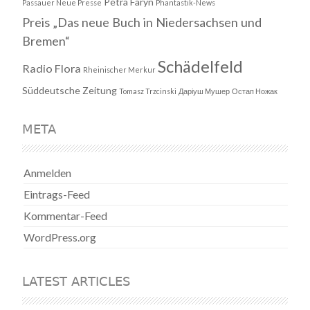
Petra Faryn
Passauer Neue Presse
Phantastik-News
Preis „Das neue Buch in Niedersachsen und
Bremen“
Schädelfeld
Radio Flora
Rheinischer Merkur
Süddeutsche Zeitung
Tomasz Trzcinski
Даріуш Мушер
Остап Ножак
META
Anmelden
Eintrags-Feed
Kommentar-Feed
WordPress.org
LATEST ARTICLES