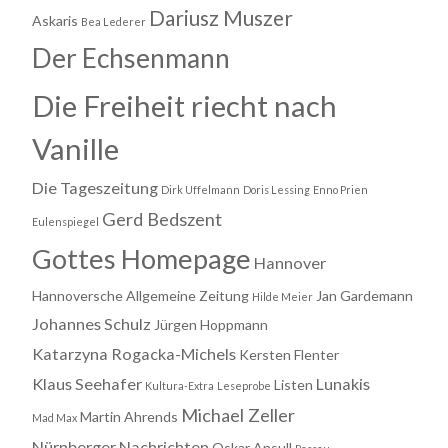
Dariusz Muszer
Askaris
Bea Lederer
Der Echsenmann
Die Freiheit riecht nach
Vanille
Die Tageszeitung
Dirk Uffelmann
Doris Lessing
Enno Prien
Gerd Bedszent
Eulenspiegel
Gottes Homepage
Hannover
Hannoversche Allgemeine Zeitung
Jan Gardemann
Hilde Meier
Johannes Schulz
Jürgen Hoppmann
Katarzyna Rogacka-Michels
Kersten Flenter
Klaus Seehafer
Lunakis
Listen
Kultura-Extra
Leseprobe
Michael Zeller
Martin Ahrends
Mad Max
Nürnberger Nachrichten
Oskar Ansull