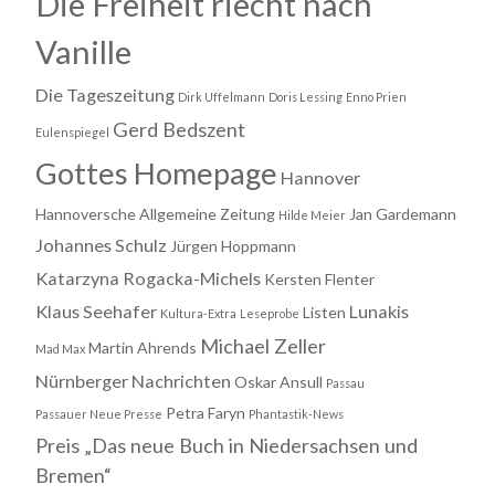
Die Freiheit riecht nach
Vanille
Die Tageszeitung
Dirk Uffelmann
Doris Lessing
Enno Prien
Gerd Bedszent
Eulenspiegel
Gottes Homepage
Hannover
Hannoversche Allgemeine Zeitung
Jan Gardemann
Hilde Meier
Johannes Schulz
Jürgen Hoppmann
Katarzyna Rogacka-Michels
Kersten Flenter
Klaus Seehafer
Lunakis
Listen
Kultura-Extra
Leseprobe
Michael Zeller
Martin Ahrends
Mad Max
Nürnberger Nachrichten
Oskar Ansull
Passau
Petra Faryn
Passauer Neue Presse
Phantastik-News
Preis „Das neue Buch in Niedersachsen und
Bremen“