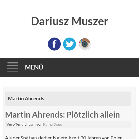
Dariusz Muszer
MENÜ
Direkt
zum
Martin Ahrends
Inhalt
Martin Ahrends: Plötzlich allein
Veröffentlicht am
von
Kama Dogo
Als der Spätaussiedler Naletnik mit 30 Jahren von Polen