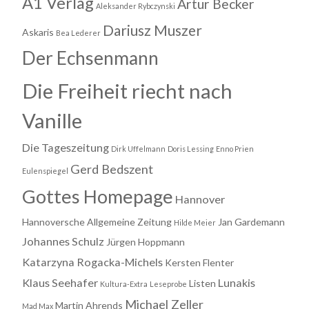
A1 Verlag
Artur Becker
Aleksander Rybczynski
Dariusz Muszer
Askaris
Bea Lederer
Der Echsenmann
Die Freiheit riecht nach
Vanille
Die Tageszeitung
Dirk Uffelmann
Doris Lessing
Enno Prien
Gerd Bedszent
Eulenspiegel
Gottes Homepage
Hannover
Hannoversche Allgemeine Zeitung
Jan Gardemann
Hilde Meier
Johannes Schulz
Jürgen Hoppmann
Katarzyna Rogacka-Michels
Kersten Flenter
Klaus Seehafer
Lunakis
Listen
Kultura-Extra
Leseprobe
Michael Zeller
Martin Ahrends
Mad Max