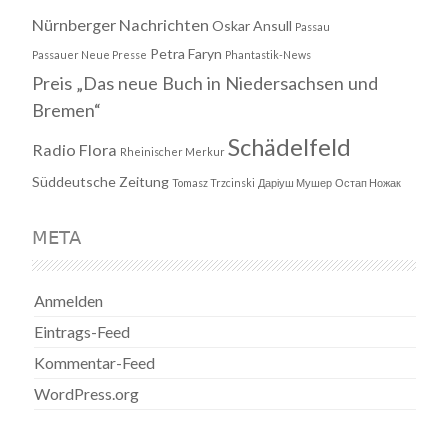
Nürnberger Nachrichten
Oskar Ansull
Passau
Petra Faryn
Passauer Neue Presse
Phantastik-News
Preis „Das neue Buch in Niedersachsen und
Bremen“
Schädelfeld
Radio Flora
Rheinischer Merkur
Süddeutsche Zeitung
Tomasz Trzcinski
Даріуш Мушер
Остап Ножак
META
Anmelden
Eintrags-Feed
Kommentar-Feed
WordPress.org