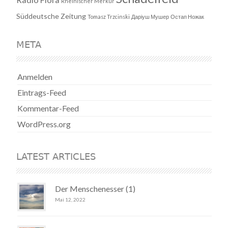
Rheinischer Merkur
Süddeutsche Zeitung
Tomasz Trzcinski
Даріуш Мушер
Остап Ножак
META
Anmelden
Eintrags-Feed
Kommentar-Feed
WordPress.org
LATEST ARTICLES
Der Menschenesser (1)
Mai 12, 2022