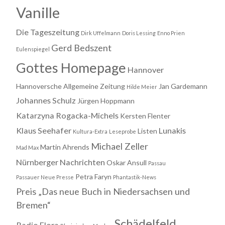
Vanille
Die Tageszeitung
Dirk Uffelmann
Doris Lessing
Enno Prien
Gerd Bedszent
Eulenspiegel
Gottes Homepage
Hannover
Hannoversche Allgemeine Zeitung
Jan Gardemann
Hilde Meier
Johannes Schulz
Jürgen Hoppmann
Katarzyna Rogacka-Michels
Kersten Flenter
Klaus Seehafer
Lunakis
Listen
Kultura-Extra
Leseprobe
Michael Zeller
Martin Ahrends
Mad Max
Nürnberger Nachrichten
Oskar Ansull
Passau
Petra Faryn
Passauer Neue Presse
Phantastik-News
Preis „Das neue Buch in Niedersachsen und
Bremen“
Schädelfeld
Radio Flora