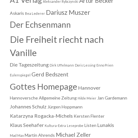
Artur Becker
Aleksander Rybczynski
Dariusz Muszer
Askaris
Bea Lederer
Der Echsenmann
Die Freiheit riecht nach
Vanille
Die Tageszeitung
Dirk Uffelmann
Doris Lessing
Enno Prien
Gerd Bedszent
Eulenspiegel
Gottes Homepage
Hannover
Hannoversche Allgemeine Zeitung
Jan Gardemann
Hilde Meier
Johannes Schulz
Jürgen Hoppmann
Katarzyna Rogacka-Michels
Kersten Flenter
Klaus Seehafer
Lunakis
Listen
Kultura-Extra
Leseprobe
Michael Zeller
Martin Ahrends
Mad Max