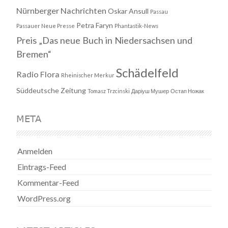
Nürnberger Nachrichten
Oskar Ansull
Passau
Petra Faryn
Passauer Neue Presse
Phantastik-News
Preis „Das neue Buch in Niedersachsen und
Bremen“
Schädelfeld
Radio Flora
Rheinischer Merkur
Süddeutsche Zeitung
Tomasz Trzcinski
Даріуш Мушер
Остап Ножак
META
Anmelden
Eintrags-Feed
Kommentar-Feed
WordPress.org