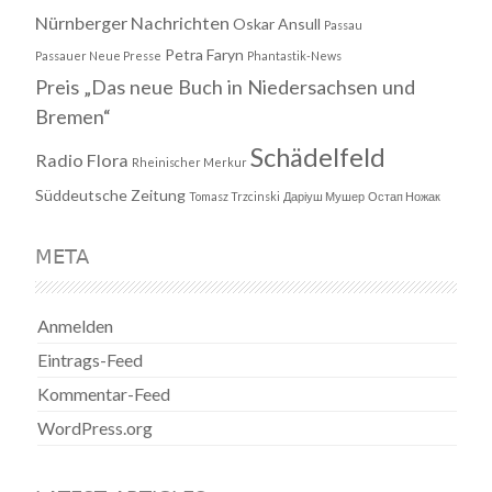
Nürnberger Nachrichten
Oskar Ansull
Passau
Petra Faryn
Passauer Neue Presse
Phantastik-News
Preis „Das neue Buch in Niedersachsen und
Bremen“
Schädelfeld
Radio Flora
Rheinischer Merkur
Süddeutsche Zeitung
Tomasz Trzcinski
Даріуш Мушер
Остап Ножак
META
Anmelden
Eintrags-Feed
Kommentar-Feed
WordPress.org