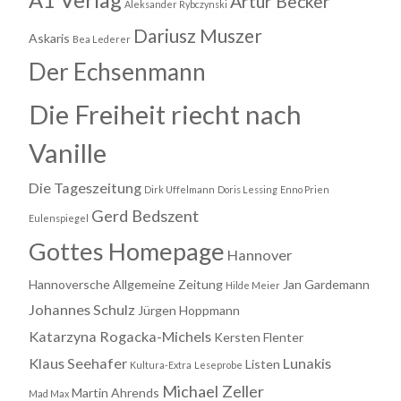
Artur Becker
Aleksander Rybczynski
Dariusz Muszer
Askaris
Bea Lederer
Der Echsenmann
Die Freiheit riecht nach
Vanille
Die Tageszeitung
Dirk Uffelmann
Doris Lessing
Enno Prien
Gerd Bedszent
Eulenspiegel
Gottes Homepage
Hannover
Hannoversche Allgemeine Zeitung
Jan Gardemann
Hilde Meier
Johannes Schulz
Jürgen Hoppmann
Katarzyna Rogacka-Michels
Kersten Flenter
Klaus Seehafer
Lunakis
Listen
Kultura-Extra
Leseprobe
Michael Zeller
Martin Ahrends
Mad Max