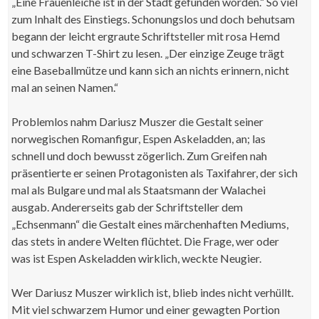
„Eine Frauenleiche ist in der Stadt gefunden worden.“ So viel
zum Inhalt des Einstiegs. Schonungslos und doch behutsam
begann der leicht ergraute Schriftsteller mit rosa Hemd
und schwarzen T-Shirt zu lesen. „Der einzige Zeuge trägt
eine Baseballmütze und kann sich an nichts erinnern, nicht
mal an seinen Namen.“
Problemlos nahm Dariusz Muszer die Gestalt seiner
norwegischen Romanfigur, Espen Askeladden, an; las
schnell und doch bewusst zögerlich. Zum Greifen nah
präsentierte er seinen Protagonisten als Taxifahrer, der sich
mal als Bulgare und mal als Staatsmann der Walachei
ausgab. Andererseits gab der Schriftsteller dem
„Echsenmann“ die Gestalt eines märchenhaften Mediums,
das stets in andere Welten flüchtet. Die Frage, wer oder
was ist Espen Askeladden wirklich, weckte Neugier.
Wer Dariusz Muszer wirklich ist, blieb indes nicht verhüllt.
Mit viel schwarzem Humor und einer gewagten Portion