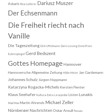
Dariusz Muszer
Askaris
Bea Lederer
Der Echsenmann
Die Freiheit riecht nach
Vanille
Die Tageszeitung
Dirk Uffelmann
Doris Lessing
Enno Prien
Gerd Bedszent
Eulenspiegel
Gottes Homepage
Hannover
Hannoversche Allgemeine Zeitung
Jan Gardemann
Hilde Meier
Johannes Schulz
Jürgen Hoppmann
Katarzyna Rogacka-Michels
Kersten Flenter
Klaus Seehafer
Lunakis
Listen
Kultura-Extra
Leseprobe
Michael Zeller
Martin Ahrends
Mad Max
Nürnberger Nachrichten
Oskar Ansull
Passau