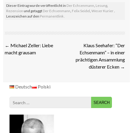
Dieser Eintrag wurde veröffentlicht in
Der Echsenmann
,
Lesung
,
Rezension
und getaggt
Der Echsenmann
,
Felix Seidel
,
Weser Kurier
.
Lesezeichen auf den
Permanentlink
.
Post
←
Michael Zeller: Liebe
Klaus Seehafer: “Der
navigation
macht grausam
Echsenmann” – in einer
prächtigen Ansammlung
düsterer Ecken
→
Deutsch
Polski
Search
for: