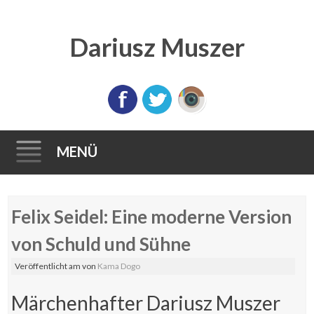
Dariusz Muszer
MENÜ
Direkt
Felix Seidel: Eine moderne Version
zum
Inhalt
von Schuld und Sühne
Veröffentlicht am
von
Kama Dogo
Märchenhafter Dariusz Muszer