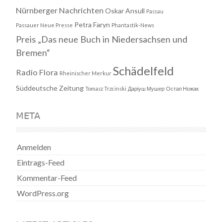
Nürnberger Nachrichten
Oskar Ansull
Passau
Petra Faryn
Passauer Neue Presse
Phantastik-News
Preis „Das neue Buch in Niedersachsen und
Bremen“
Schädelfeld
Radio Flora
Rheinischer Merkur
Süddeutsche Zeitung
Tomasz Trzcinski
Даріуш Мушер
Остап Ножак
META
Anmelden
Eintrags-Feed
Kommentar-Feed
WordPress.org