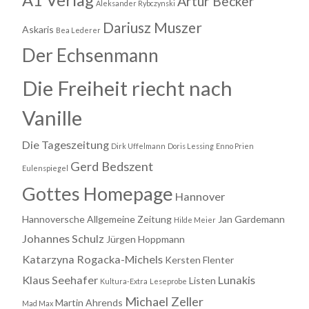
Artur Becker
Aleksander Rybczynski
Dariusz Muszer
Askaris
Bea Lederer
Der Echsenmann
Die Freiheit riecht nach
Vanille
Die Tageszeitung
Dirk Uffelmann
Doris Lessing
Enno Prien
Gerd Bedszent
Eulenspiegel
Gottes Homepage
Hannover
Hannoversche Allgemeine Zeitung
Jan Gardemann
Hilde Meier
Johannes Schulz
Jürgen Hoppmann
Katarzyna Rogacka-Michels
Kersten Flenter
Klaus Seehafer
Lunakis
Listen
Kultura-Extra
Leseprobe
Michael Zeller
Martin Ahrends
Mad Max