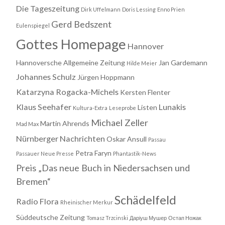
Die Tageszeitung
Dirk Uffelmann
Doris Lessing
Enno Prien
Gerd Bedszent
Eulenspiegel
Gottes Homepage
Hannover
Hannoversche Allgemeine Zeitung
Jan Gardemann
Hilde Meier
Johannes Schulz
Jürgen Hoppmann
Katarzyna Rogacka-Michels
Kersten Flenter
Klaus Seehafer
Lunakis
Listen
Kultura-Extra
Leseprobe
Michael Zeller
Martin Ahrends
Mad Max
Nürnberger Nachrichten
Oskar Ansull
Passau
Petra Faryn
Passauer Neue Presse
Phantastik-News
Preis „Das neue Buch in Niedersachsen und
Bremen“
Schädelfeld
Radio Flora
Rheinischer Merkur
Süddeutsche Zeitung
Tomasz Trzcinski
Даріуш Мушер
Остап Ножак