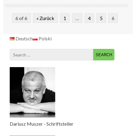
6 of 6
« Zurück
1
…
4
5
6
Deutsch
Polski
Search
for:
Dariusz Muszer - Schriftsteller