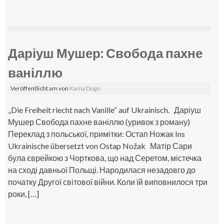
Даріуш Мушер: Свобода пахне
ваніллю
Veröffentlicht am
von
Kama Dogo
„Die Freiheit riecht nach Vanille“ auf Ukrainisch. Даріуш
Мушер Свобода пахне ваніллю (уривок з роману)
Переклад з польської, примітки: Остап Ножак Ins
Ukrainische übersetzt von Ostap Nožak Матір Сари
була єврейкою з Чорткова, що над Серетом, містечка
на сході давньої Польщі. Народилася незадовго до
початку Другої світової війни. Коли їй виповнилося три
роки, […]