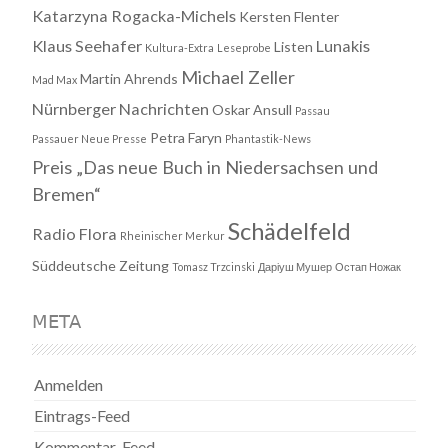
Katarzyna Rogacka-Michels
Kersten Flenter
Klaus Seehafer
Lunakis
Listen
Kultura-Extra
Leseprobe
Michael Zeller
Martin Ahrends
Mad Max
Nürnberger Nachrichten
Oskar Ansull
Passau
Petra Faryn
Passauer Neue Presse
Phantastik-News
Preis „Das neue Buch in Niedersachsen und
Bremen“
Schädelfeld
Radio Flora
Rheinischer Merkur
Süddeutsche Zeitung
Tomasz Trzcinski
Даріуш Мушер
Остап Ножак
META
Anmelden
Eintrags-Feed
Kommentar-Feed