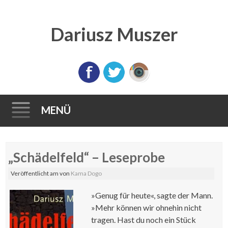
Dariusz Muszer
MENÜ
Direkt
„Schädelfeld“ – Leseprobe
zum
Inhalt
Veröffentlicht am
von
Kama Dogo
»Genug für heute«, sagte der Mann.
»Mehr können wir ohnehin nicht
tragen. Hast du noch ein Stück