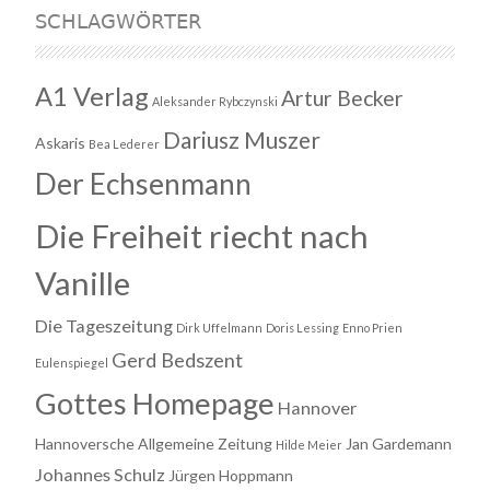
SCHLAGWÖRTER
A1 Verlag
Artur Becker
Aleksander Rybczynski
Dariusz Muszer
Askaris
Bea Lederer
Der Echsenmann
Die Freiheit riecht nach
Vanille
Die Tageszeitung
Dirk Uffelmann
Doris Lessing
Enno Prien
Gerd Bedszent
Eulenspiegel
Gottes Homepage
Hannover
Hannoversche Allgemeine Zeitung
Jan Gardemann
Hilde Meier
Johannes Schulz
Jürgen Hoppmann