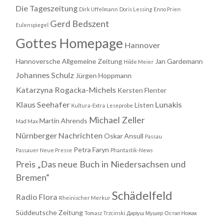
Die Tageszeitung
Dirk Uffelmann
Doris Lessing
Enno Prien
Gerd Bedszent
Eulenspiegel
Gottes Homepage
Hannover
Hannoversche Allgemeine Zeitung
Jan Gardemann
Hilde Meier
Johannes Schulz
Jürgen Hoppmann
Katarzyna Rogacka-Michels
Kersten Flenter
Klaus Seehafer
Lunakis
Listen
Kultura-Extra
Leseprobe
Michael Zeller
Martin Ahrends
Mad Max
Nürnberger Nachrichten
Oskar Ansull
Passau
Petra Faryn
Passauer Neue Presse
Phantastik-News
Preis „Das neue Buch in Niedersachsen und
Bremen“
Schädelfeld
Radio Flora
Rheinischer Merkur
Süddeutsche Zeitung
Tomasz Trzcinski
Даріуш Мушер
Остап Ножак