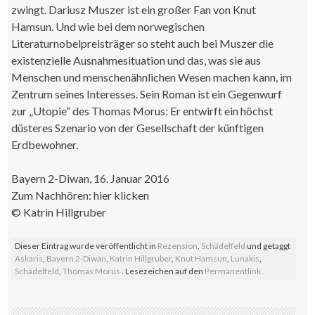
zwingt. Dariusz Muszer ist ein großer Fan von Knut
Hamsun. Und wie bei dem norwegischen
Literaturnobelpreisträger so steht auch bei Muszer die
existenzielle Ausnahmesituation und das, was sie aus
Menschen und menschenähnlichen Wesen machen kann, im
Zentrum seines Interesses. Sein Roman ist ein Gegenwurf
zur „Utopie“ des Thomas Morus: Er entwirft ein höchst
düsteres Szenario von der Gesellschaft der künftigen
Erdbewohner.
Bayern 2-Diwan, 16. Januar 2016
Zum Nachhören: hier klicken
© Katrin Hillgruber
Dieser Eintrag wurde veröffentlicht in
Rezension
,
Schädelfeld
und getaggt
Askaris
,
Bayern 2-Diwan
,
Katrin Hillgruber
,
Knut Hamsun
,
Lunakis
,
Schädelfeld
,
Thomas Morus
. Lesezeichen auf den
Permanentlink
.