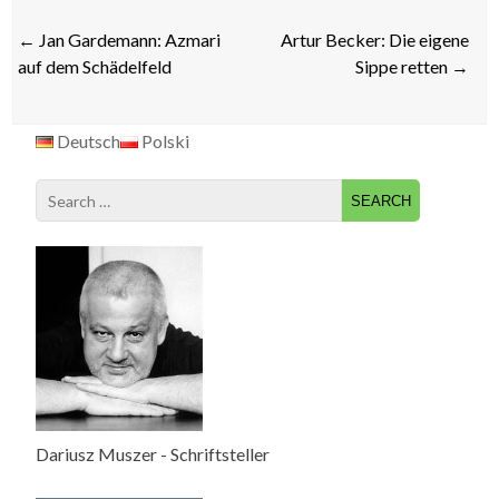
Post
←
Jan Gardemann: Azmari
Artur Becker: Die eigene
navigation
auf dem Schädelfeld
Sippe retten
→
Deutsch
Polski
Search
for:
Dariusz Muszer - Schriftsteller