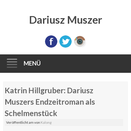
Dariusz Muszer
MENÜ
Direkt
Katrin Hillgruber: Dariusz
zum
Inhalt
Muszers Endzeitroman als
Schelmenstück
Veröffentlicht am
von
Kalong