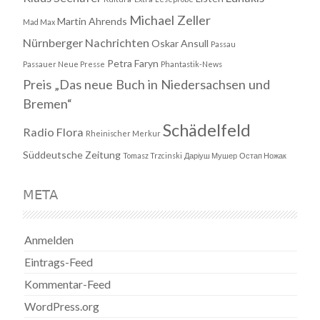
Michael Zeller
Martin Ahrends
Mad Max
Nürnberger Nachrichten
Oskar Ansull
Passau
Petra Faryn
Passauer Neue Presse
Phantastik-News
Preis „Das neue Buch in Niedersachsen und
Bremen“
Schädelfeld
Radio Flora
Rheinischer Merkur
Süddeutsche Zeitung
Tomasz Trzcinski
Даріуш Мушер
Остап Ножак
META
Anmelden
Eintrags-Feed
Kommentar-Feed
WordPress.org