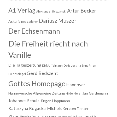
A1 Verlag
Artur Becker
Aleksander Rybczynski
Dariusz Muszer
Askaris
Bea Lederer
Der Echsenmann
Die Freiheit riecht nach
Vanille
Die Tageszeitung
Dirk Uffelmann
Doris Lessing
Enno Prien
Gerd Bedszent
Eulenspiegel
Gottes Homepage
Hannover
Hannoversche Allgemeine Zeitung
Jan Gardemann
Hilde Meier
Johannes Schulz
Jürgen Hoppmann
Katarzyna Rogacka-Michels
Kersten Flenter
Klaus Seehafer
Lunakis
Listen
Kultura-Extra
Leseprobe