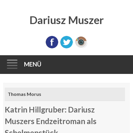
Dariusz Muszer
MENÜ
Direkt
zum
Thomas Morus
Inhalt
Katrin Hillgruber: Dariusz
Muszers Endzeitroman als
Schelmenstück