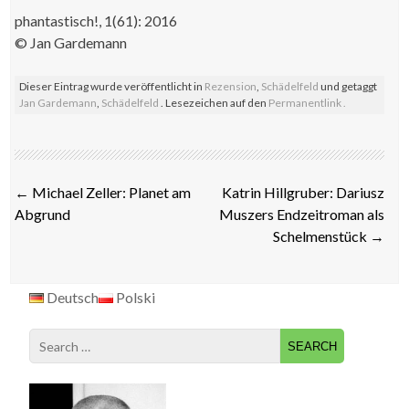
phantastisch!, 1(61): 2016
© Jan Gardemann
Dieser Eintrag wurde veröffentlicht in
Rezension
,
Schädelfeld
und getaggt
Jan Gardemann
,
Schädelfeld
. Lesezeichen auf den
Permanentlink
.
Post
←
Michael Zeller: Planet am
Katrin Hillgruber: Dariusz
navigation
Abgrund
Muszers Endzeitroman als
Schelmenstück
→
Deutsch
Polski
Search
for: