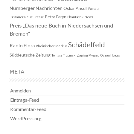
Nürnberger Nachrichten
Oskar Ansull
Passau
Petra Faryn
Passauer Neue Presse
Phantastik-News
Preis „Das neue Buch in Niedersachsen und
Bremen“
Schädelfeld
Radio Flora
Rheinischer Merkur
Süddeutsche Zeitung
Tomasz Trzcinski
Даріуш Мушер
Остап Ножак
META
Anmelden
Eintrags-Feed
Kommentar-Feed
WordPress.org