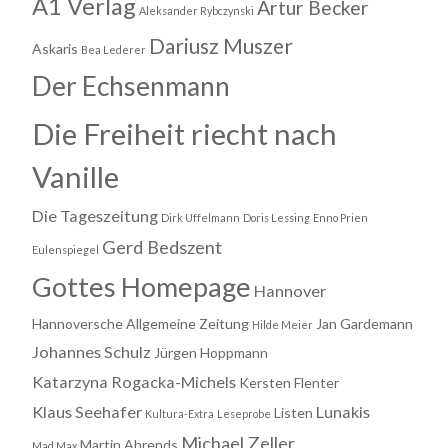
A1 Verlag
Artur Becker
Aleksander Rybczynski
Dariusz Muszer
Askaris
Bea Lederer
Der Echsenmann
Die Freiheit riecht nach
Vanille
Die Tageszeitung
Dirk Uffelmann
Doris Lessing
Enno Prien
Gerd Bedszent
Eulenspiegel
Gottes Homepage
Hannover
Hannoversche Allgemeine Zeitung
Jan Gardemann
Hilde Meier
Johannes Schulz
Jürgen Hoppmann
Katarzyna Rogacka-Michels
Kersten Flenter
Klaus Seehafer
Lunakis
Listen
Kultura-Extra
Leseprobe
Michael Zeller
Martin Ahrends
Mad Max