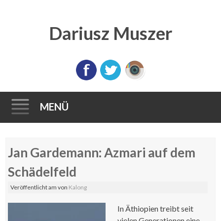
Dariusz Muszer
MENÜ
Direkt
Jan Gardemann: Azmari auf dem
zum
Inhalt
Schädelfeld
Veröffentlicht am
von
Kalong
In Äthiopien treibt seit
vielen Generationen eine