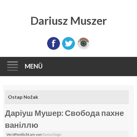
Dariusz Muszer
MENÜ
Direkt
zum
Ostap Nožak
Inhalt
Даріуш Мушер: Свобода пахне
ваніллю
Veröffentlicht am
von
Kama Dogo