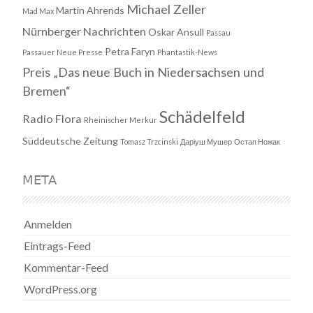
Michael Zeller
Martin Ahrends
Mad Max
Nürnberger Nachrichten
Oskar Ansull
Passau
Petra Faryn
Passauer Neue Presse
Phantastik-News
Preis „Das neue Buch in Niedersachsen und
Bremen“
Schädelfeld
Radio Flora
Rheinischer Merkur
Süddeutsche Zeitung
Tomasz Trzcinski
Даріуш Мушер
Остап Ножак
META
Anmelden
Eintrags-Feed
Kommentar-Feed
WordPress.org