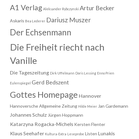
A1 Verlag
Artur Becker
Aleksander Rybczynski
Dariusz Muszer
Askaris
Bea Lederer
Der Echsenmann
Die Freiheit riecht nach
Vanille
Die Tageszeitung
Dirk Uffelmann
Doris Lessing
Enno Prien
Gerd Bedszent
Eulenspiegel
Gottes Homepage
Hannover
Hannoversche Allgemeine Zeitung
Jan Gardemann
Hilde Meier
Johannes Schulz
Jürgen Hoppmann
Katarzyna Rogacka-Michels
Kersten Flenter
Klaus Seehafer
Lunakis
Listen
Kultura-Extra
Leseprobe