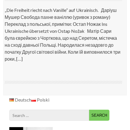
„Die Freiheit riecht nach Vanille“ auf Ukrainisch. Даріуш
Мушер Свобода пахне ваніллю (уривок з роману)
Переклад з польської, примітки: Остап Ножак Ins
Ukrainische übersetzt von Ostap Nožak Матір Сари
була єврейкою з Чорткова, що над Серетом, містечка
на сході давньої Польщі. Народилася незадовго до
початку Другої світової війни. Коли їй виповнилося три
роки, […]
Deutsch
Polski
Search
for: