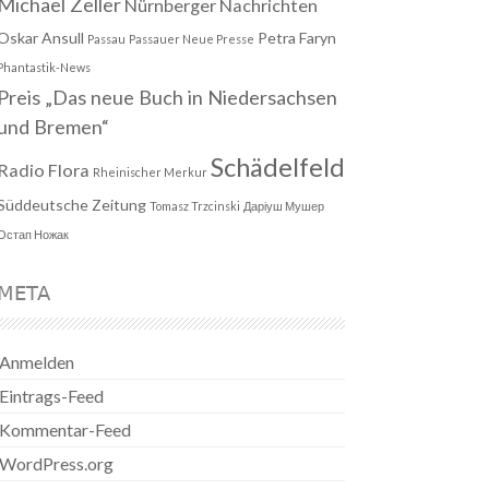
Michael Zeller
Nürnberger Nachrichten
Oskar Ansull
Petra Faryn
Passau
Passauer Neue Presse
Phantastik-News
Preis „Das neue Buch in Niedersachsen
und Bremen“
Schädelfeld
Radio Flora
Rheinischer Merkur
Süddeutsche Zeitung
Tomasz Trzcinski
Даріуш Мушер
Остап Ножак
META
Anmelden
Eintrags-Feed
Kommentar-Feed
WordPress.org