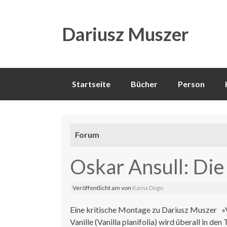
Dariusz Muszer
Direkt
Startseite
Bücher
Person
zum
Inhalt
Forum
Oskar Ansull: Die
Veröffentlicht am
von
Kama Dogo
Eine kritische Montage zu Dariusz Muszer »Va
Vanille (Vanilla planifolia) wird überall in den