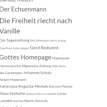
Der Echsenmann
Die Freiheit riecht nach
Vanille
Die Tageszeitung
Dirk Uffelmann
Doris Lessing
Gerd Bedszent
Enno Prien
Eulenspiegel
Gottes Homepage
Hannover
Hannoversche Allgemeine Zeitung
Hilde Meier
Johannes Schulz
Jan Gardemann
Jürgen Hoppmann
Katarzyna Rogacka-Michels
Kersten Flenter
Klaus Seehafer
Listen
Kultura-Extra
Leseprobe
Lunakis
Martin Ahrends
Mad Max