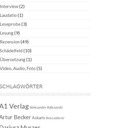
Interview
(2)
Laudatio
(1)
Leseprobe
(3)
Lesung
(9)
Rezension
(49)
Schädelfeld
(10)
Übersetzung
(1)
Video, Audio, Foto
(5)
SCHLAGWÖRTER
A1 Verlag
Aleksander Rybczynski
Artur Becker
Askaris
Bea Lederer
Dariusz Muszer