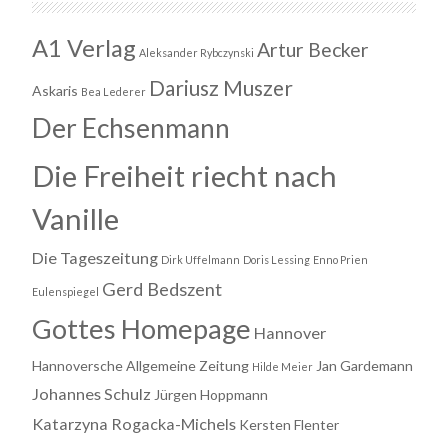
A1 Verlag
Artur Becker
Aleksander Rybczynski
Dariusz Muszer
Askaris
Bea Lederer
Der Echsenmann
Die Freiheit riecht nach
Vanille
Die Tageszeitung
Dirk Uffelmann
Doris Lessing
Enno Prien
Gerd Bedszent
Eulenspiegel
Gottes Homepage
Hannover
Hannoversche Allgemeine Zeitung
Jan Gardemann
Hilde Meier
Johannes Schulz
Jürgen Hoppmann
Katarzyna Rogacka-Michels
Kersten Flenter