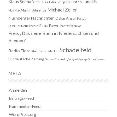
Klaus Seehafer
Lunakis
Listen
Kultura-Extra
Leseprobe
Michael Zeller
Martin Ahrends
Mad Max
Nürnberger Nachrichten
Oskar Ansull
Passau
Petra Faryn
Passauer Neue Presse
Phantastik-News
Preis „Das neue Buch in Niedersachsen und
Bremen“
Schädelfeld
Radio Flora
Rheinischer Merkur
Süddeutsche Zeitung
Tomasz Trzcinski
Даріуш Мушер
Остап Ножак
META
Anmelden
Eintrags-Feed
Kommentar-Feed
WordPress.org