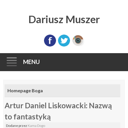
Dariusz Muszer
MENU
Skip
to
Homepage Boga
content
Artur Daniel Liskowacki: Nazwą
to fantastyką
Dodane
przez
Kama Dogo