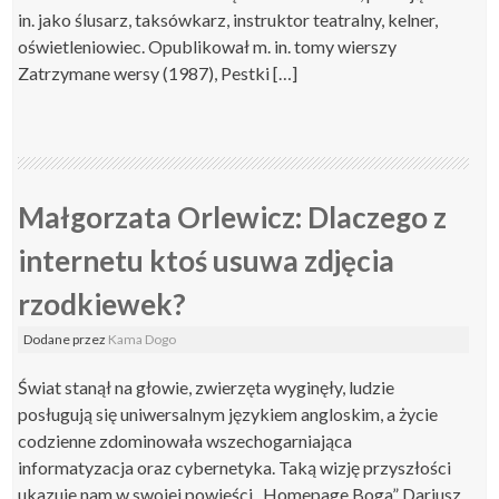
in. jako ślusarz, taksówkarz, instruktor teatralny, kelner,
oświetleniowiec. Opublikował m. in. tomy wierszy
Zatrzymane wersy (1987), Pestki […]
Małgorzata Orlewicz: Dlaczego z
internetu ktoś usuwa zdjęcia
rzodkiewek?
Dodane
przez
Kama Dogo
Świat stanął na głowie, zwierzęta wyginęły, ludzie
posługują się uniwersalnym językiem angloskim, a życie
codzienne zdominowała wszechogarniająca
informatyzacja oraz cybernetyka. Taką wizję przyszłości
ukazuje nam w swojej powieści „Homepage Boga” Dariusz