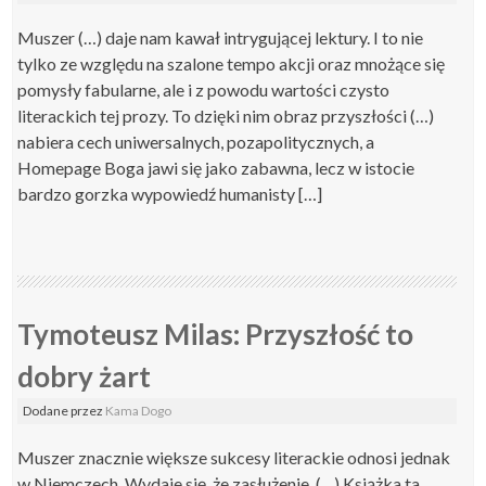
Muszer (…) daje nam kawał intrygującej lektury. I to nie
tylko ze względu na szalone tempo akcji oraz mnożące się
pomysły fabularne, ale i z powodu wartości czysto
literackich tej prozy. To dzięki nim obraz przyszłości (…)
nabiera cech uniwersalnych, pozapolitycznych, a
Homepage Boga jawi się jako zabawna, lecz w istocie
bardzo gorzka wypowiedź humanisty […]
Tymoteusz Milas: Przyszłość to
dobry żart
Dodane
przez
Kama Dogo
Muszer znacznie większe sukcesy literackie odnosi jednak
w Niemczech. Wydaje się, że zasłużenie. (…) Książka ta