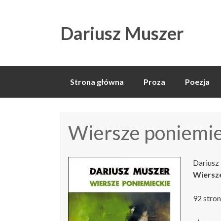
Dariusz Muszer
Skip
Strona główna
Proza
Poezja
to
content
Wiersze poniemie
Dariusz
Wiersz
92 stro