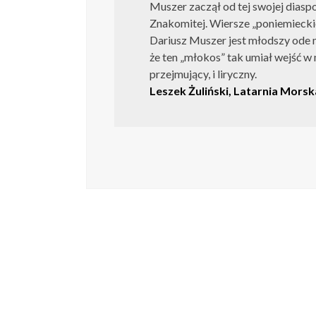
Muszer zaczął od tej swojej diaspo
Znakomitej. Wiersze „poniemieckie
Dariusz Muszer jest młodszy ode m
że ten „młokos” tak umiał wejść w
przejmujący, i liryczny.
Leszek Żuliński, Latarnia Morsk