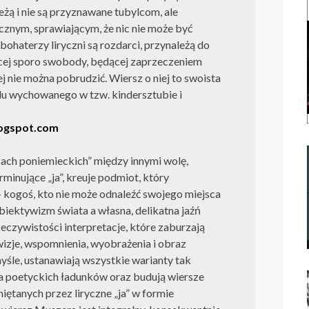
eżą i nie są przyznawane tubylcom, ale
cznym, sprawiającym, że nic nie może być
ohaterzy liryczni są rozdarci, przynależą do
ącej sporo swobody, będącej zaprzeczeniem
rej nie można pobrudzić. Wiersz o niej to swoista
du wychowanego w tzw. kindersztubie i
logspot.com
ach poniemieckich” między innymi wolę,
erminujące „ja”, kreuje podmiot, który
– kogoś, kto nie może odnaleźć swojego miejsca
iektywizm świata a własna, delikatna jaźń
eczywistości interpretacje, które zaburzają
zje, wspomnienia, wyobrażenia i obraz
myśle, ustanawiają wszystkie warianty tak
a poetyckich ładunków oraz budują wiersze
ętanych przez liryczne „ja” w formie