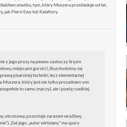
 diabłem smutku, tym, który Muszera prześladuje od lat,
y, jak
Piersi Ewy
lub
Kalafiory
.
ie z jego prozy na pewno zaskoczy liryzm
elowy, miejscami gorzki („Rozchodzimy się
sprawą pisarskiej techniki, lecz elementarnej
 Muszera, który jest nie tylko prozaikiem
von
iezupełnie to samo znaczy), ale i poetą rzadkiej
y, obcesowy, pozostaje zarazem wrażliwy,
ie”). Zaś jego „autor wirtulany” ma spory