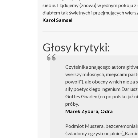
siebie. I lądujemy (znowu) w jednym pokoju z
diabłem tak świetnych i przejmujących wiersz
Karol Samsel
Głosy krytyki:
Czytelnika znającego autora główn
wierszy miłosnych, miejscami past
powoli”), ale obecny w nich nie za 
siły poetyckiego
ingenium
Dariusza
Gottes Gnaden
(co po polsku już n
próby.
Marek Zybura, Odra
Podmiot Muszera, bezceremonialn
świadomy egzystencjalnie („Kamien