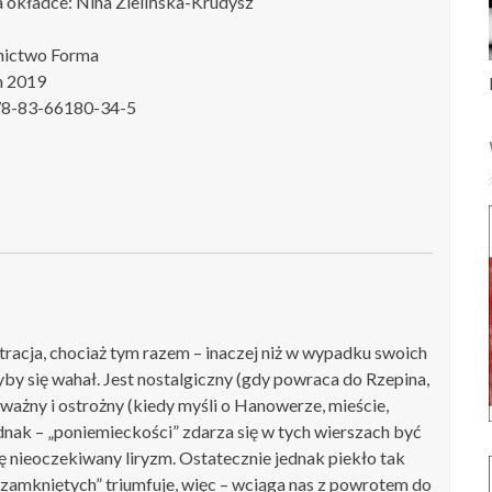
a okładce: Nina Zielińska-Krudysz
ictwo Forma
n 2019
78-83-66180-34-5
tracja, chociaż tym razem – inaczej niż w wypadku swoich
y się wahał. Jest nostalgiczny (gdy powraca do Rzepina,
ważny i ostrożny (kiedy myśli o Hanowerze, mieście,
ednak – „poniemieckości” zdarza się w tych wierszach być
 nieoczekiwany liryzm. Ostatecznie jednak piekło tak
h zamkniętych” triumfuje, więc – wciąga nas z powrotem do