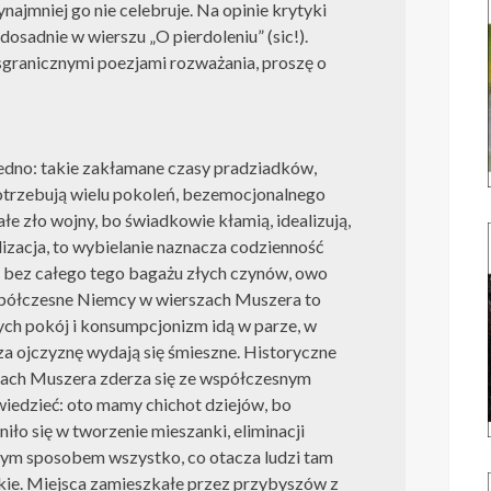
najmniej go nie celebruje. Na opinie krytyki
 dosadnie w wierszu „O pierdoleniu” (sic!).
sgranicznymi poezjami rozważania, proszę o
edno: takie zakłamane czasy pradziadków,
potrzebują wielu pokoleń, bezemocjonalnego
łe zło wojny, bo świadkowie kłamią, idealizują,
ealizacja, to wybielanie naznacza codzienność
 bez całego tego bagażu złych czynów, owo
spółczesne Niemcy w wierszach Muszera to
ych pokój i konsumpcjonizm idą w parze, w
za ojczyznę wydają się śmieszne. Historyczne
szach Muszera zderza się ze współczesnym
iedzieć: oto mamy chichot dziejów, bo
iło się w tworzenie mieszanki, eliminacji
 tym sposobem wszystko, co otacza ludzi tam
ckie. Miejsca zamieszkałe przez przybyszów z