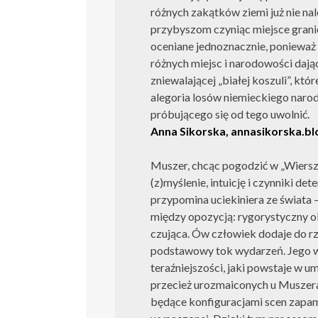
różnych zakątków ziemi już nie nal
przybyszom czyniąc miejsce grani
oceniane jednoznacznie, ponieważ b
różnych miejsc i narodowości daj
zniewalającej „białej koszuli”, któ
alegoria losów niemieckiego naro
próbującego się od tego uwolnić.
Anna Sikorska, annasikorska.b
Muszer, chcąc pogodzić w „Wiersz
(z)myślenie, intuicję i czynniki det
przypomina uciekiniera ze świata 
między opozycją: rygorystyczny ob
czująca. Ów człowiek dodaje do rz
podstawowy tok wydarzeń. Jego wi
teraźniejszości, jaki powstaje w u
przecież urozmaiconych u Muszer
będące konfiguracjami scen zapami