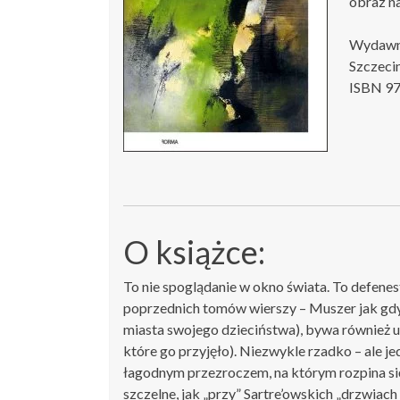
obraz n
Wydawn
Szczeci
ISBN 9
O książce:
To nie spoglądanie w okno świata. To defenes
poprzednich tomów wierszy – Muszer jak gdyb
miasta swojego dzieciństwa), bywa również u
które go przyjęło). Niezwykle rzadko – ale j
łagodnym przezroczem, na którym rozpina się
szczelne, jak „przy” Sartre’owskich „drzwiac