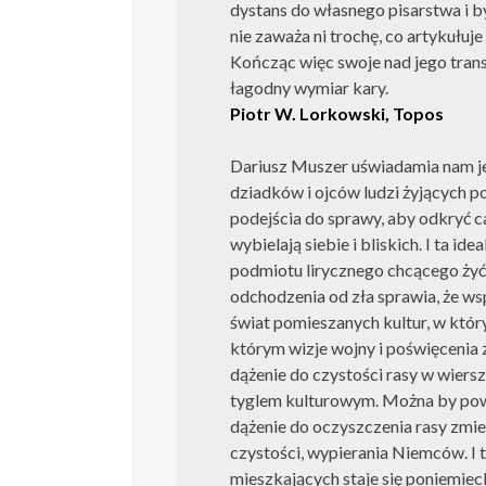
dystans do własnego pisarstwa i by
nie zaważa ni trochę, co artykułuje
Kończąc więc swoje nad jego tran
łagodny wymiar kary.
Piotr W. Lorkowski, Topos
Dariusz Muszer uświadamia nam j
dziadków i ojców ludzi żyjących 
podejścia do sprawy, aby odkryć ca
wybielają siebie i bliskich. I ta id
podmiotu lirycznego chcącego żyć
odchodzenia od zła sprawia, że w
świat pomieszanych kultur, w któr
którym wizje wojny i poświęcenia 
dążenie do czystości rasy w wier
tyglem kulturowym. Można by pow
dążenie do oczyszczenia rasy zmien
czystości, wypierania Niemców. I
mieszkających staje się poniemie