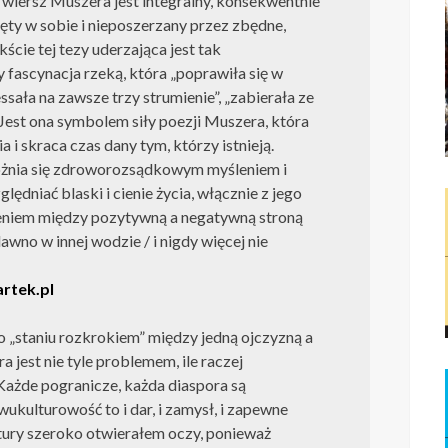
wiersz Muszera jest integralny, konsekwentnie
ty w sobie i nieposzerzany przez zbędne,
cie tej tezy uderzająca jest tak
 fascynacja rzeką, która „poprawiła się w
ssała na zawsze trzy strumienie”, „zabierała ze
 Jest ona symbolem siły poezji Muszera, która
a i skraca czas dany tym, którzy istnieją.
yróżnia się zdroworozsądkowym myśleniem i
ędniać blaski i cienie życia, włącznie z jego
eniem między pozytywną a negatywną stroną
dawno w innej wodzie / i nigdy więcej nie
rtek.pl
 o „staniu rozkrokiem” między jedną ojczyzną a
est nie tyle problemem, ile raczej
Każde pogranicze, każda diaspora są
kulturowość to i dar, i zamysł, i zapewne
tury szeroko otwierałem oczy, ponieważ