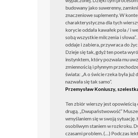
wypaczonej. Dzięki tym procesom 
budowany jako suwerenny, zamknię
znaczeniowe suplementy. W kontekś
charakterystyczna dla tych wierszy
korycie oddała kawałek pola / i we
sobą wszystkie milczenia i słowa”.
oddaje i zabiera, przywraca do życi
Dzieje się tak, gdyż ten poeta w
instynktem, który pozwala mu uwzgl
zmiennością i płynnym przechodz
świata: „A o świcie rzeka była już 
nazwała się tak samo”.
Przemysław Koniuszy, szelestka
Ten zbiór wierszy jest opowieścią
drugą. „Dwupaństwowość” Muszera j
wmyślaniem się w swoją sytuację. 
osobliwym staniem w rozkroku. Dwu
czasami problem. (…) Podczas lek