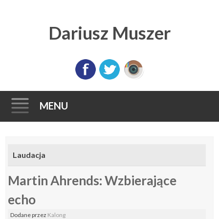
Dariusz Muszer
MENU
Skip
to
Laudacja
content
Martin Ahrends: Wzbierające
echo
Dodane
przez
Kalong