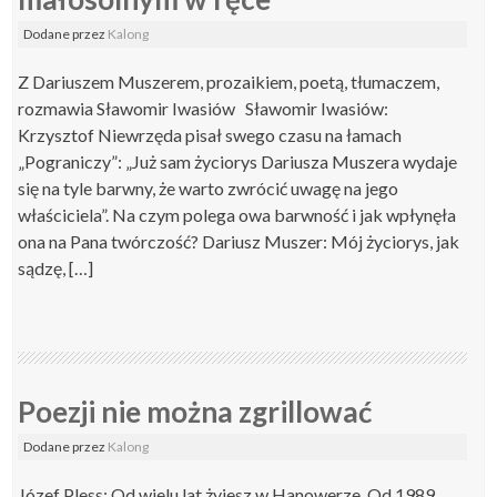
Dodane
przez
Kalong
Z Dariuszem Muszerem, prozaikiem, poetą, tłumaczem,
rozmawia Sławomir Iwasiów Sławomir Iwasiów:
Krzysztof Niewrzęda pisał swego czasu na łamach
„Pograniczy”: „Już sam życiorys Dariusza Muszera wydaje
się na tyle barwny, że warto zwrócić uwagę na jego
właściciela”. Na czym polega owa barwność i jak wpłynęła
ona na Pana twórczość? Dariusz Muszer: Mój życiorys, jak
sądzę, […]
Poezji nie można zgrillować
Dodane
przez
Kalong
Józef Pless: Od wielu lat żyjesz w Hanowerze. Od 1989