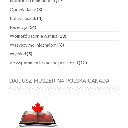
Notatki na blankietach
(17)
Opowiadanie
(8)
Pole Czaszek
(4)
Recenzja
(34)
Wolność pachnie wanilią
(18)
Wszyscy moi nieznajomi
(6)
Wywiad
(5)
Ze wspomnień krzaczka porzeczki
(13)
DARIUSZ MUSZER NA POLSKA CANADA