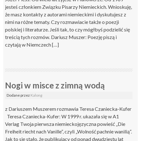
jesteś członkiem Związku Pisarzy Niemieckich. Wnioskuję,
że masz kontakty z autorami niemieckimi i dyskutujesz z
nimi na różne tematy. Czy rozmawiacie także o poezji
polskiej i literaturze. Jeśli tak, to czy mógłbyś podzielić się
treścią tych rozmów. Dariusz Muszer: Poezję piszą i
czytają w Niemczech […]
Nogi w misce z zimną wodą
Dodane
przez
Kalong
z Dariuszem Muszerem rozmawia Teresa Czaniecka-Kufer
Teresa Czaniecka-Kufer: W 1999 r. ukazała się w A1
Verlag Twoja pierwsza niemieckojęzyczna powieść „Die
Freiheit riecht nach Vanille“, czyli „Wolność pachnie wanilią“.
Jak to się stało, że publikujący od ponad dwudziestu lat