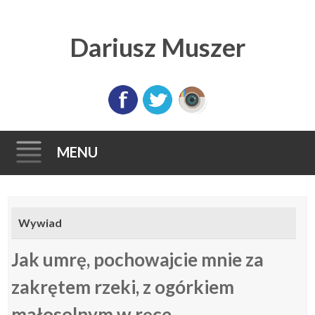
Dariusz Muszer
MENU
Skip
to
Wywiad
content
Jak umrę, pochowajcie mnie za
zakrętem rzeki, z ogórkiem
małosolnym w ręce