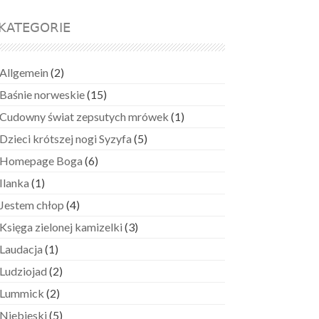
KATEGORIE
Allgemein
(2)
Baśnie norweskie
(15)
Cudowny świat zepsutych mrówek
(1)
Dzieci krótszej nogi Syzyfa
(5)
Homepage Boga
(6)
Ilanka
(1)
Jestem chłop
(4)
Księga zielonej kamizelki
(3)
Laudacja
(1)
Ludziojad
(2)
Lummick
(2)
Niebieski
(5)