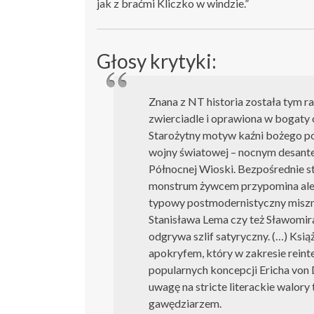
jak z braćmi Kliczko w windzie.”
Głosy krytyki:
Znana z NT historia została tym
zwierciadle i oprawiona w bogaty
Starożytny motyw kaźni bożego p
wojny światowej – nocnym desante
Północnej Wioski. Bezpośrednie s
monstrum żywcem przypomina aleg
typowy postmodernistyczny miszm
Stanisława Lema czy też Sławomira
odgrywa szlif satyryczny. (…) Ks
apokryfem, który w zakresie reinte
popularnych koncepcji Ericha von
uwagę na stricte literackie walor
gawędziarzem.