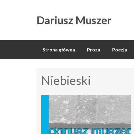
Dariusz Muszer
Skip
Strona główna
Proza
Poezja
to
content
Niebieski