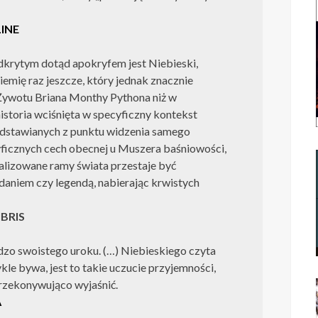
LINE
odkrytym dotąd apokryfem jest Niebieski,
iemię raz jeszcze, który jednak znacznie
 Żywotu Briana Monthy Pythona niż w
storia wciśnięta w specyficzny kontekst
zedstawianych z punktu widzenia samego
yficznych cech obecnej u Muszera baśniowości,
alizowane ramy świata przestaje być
daniem czy legendą, nabierając krwistych
IBRIS
zo swoistego uroku. (…) Niebieskiego czyta
ykle bywa, jest to takie uczucie przyjemności,
przekonywująco wyjaśnić.
A