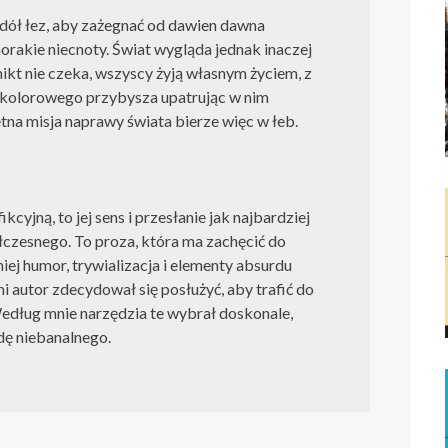
adół łez, aby zażegnać od dawien dawna
norakie niecnoty. Świat wygląda jednak inaczej
ikt nie czeka, wszyscy żyją własnym życiem, z
 kolorowego przybysza upatrując w nim
tna misja naprawy świata bierze więc w łeb.
kcyjną, to jej sens i przesłanie jak najbardziej
łczesnego. To proza, która ma zachęcić do
ej humor, trywializacja i elementy absurdu
i autor zdecydował się posłużyć, aby trafić do
dług mnie narzędzia te wybrał doskonale,
dę niebanalnego.