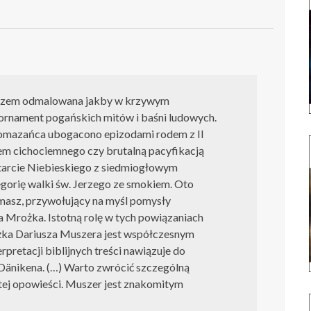
 razem odmalowana jakby w krzywym
 ornament pogańskich mitów i baśni ludowych.
omazańca ubogacono epizodami rodem z II
m cichociemnego czy brutalną pacyfikacją
tarcie Niebieskiego z siedmiogłowym
orię walki św. Jerzego ze smokiem. Oto
asz, przywołujący na myśl pomysły
 Mrożka. Istotną rolę w tych powiązaniach
iążka Dariusza Muszera jest współczesnym
rpretacji biblijnych treści nawiązuje do
 Dänikena. (…) Warto zwrócić szczególną
y tej opowieści. Muszer jest znakomitym