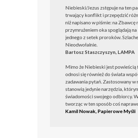
Niebieski/Jezus zstępuje na ten p
trwający konflikt i przepędzić róż
niż napisano w piśmie: na Zbawcę n
przymrużeniem oka spoglądają na
jednego z setek proroków. Szlache
Nieodwołalnie.
Bartosz Staszczyszyn, LAMPA
Mimo że Niebieski jest powieścią fi
odnosi się również do świata wspó
zadawania pytań. Zastosowany w ni
stanowią jedynie narzędzia, którym
świadomości swojego odbiorcy. We
tworząc w ten sposób coś napraw
Kamil Nowak, Papierowe Myśli