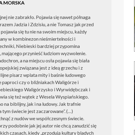
NIA MORSKA
jnej nie zabrakło. Pojawia się nawet półnaga
 razem Jadzia i Zdzisiu, a nie Tomasz jak przed
pojawia się tu nie na swoim miejscu, każdy
any w kombinezon nieśmiertelności i
hniki, Niebieski bardziej przypomina
, mającego przynieść ludziom wyzwolenie.
adochron, a na miejscu osła pojawia się biała
opejskiej związana jest z ideą grzechu i z
ijne pisarz wplata mity i baśnie ludowego
 paproci czy o bliźniakach Waligórze i
ebieskiego Waligórzysko i Wyrwidębczak i
wia się też wątek z Wesela Wyspiańskiego.
na biblijny, jak i na ludowy. Jak trafnie
tym świecie jest zaczarowane”. (…)
echnąć z nudów we współczesnym świecie.
órzy podobnie jak jej autor nie chcą zanudzić się
kich czasach, kiedy „przodują kultury bladych