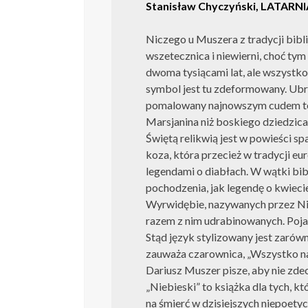
Stanisław Chyczyński, LATAR
Niczego u Muszera z tradycji bibli
wszetecznica i niewierni, choć tym
dwoma tysiącami lat, ale wszystko 
symbol jest tu zdeformowany. Ubr
pomalowany najnowszym cudem tec
Marsjanina niż boskiego dziedzica
Świętą relikwią jest w powieści sp
koza, która przecież w tradycji eur
legendami o diabłach. W wątki bibl
pochodzenia, jak legendę o kwiecie
Wyrwidębie, nazywanych przez Ni
razem z nim udrabinowanych. Poja
Stąd język stylizowany jest zarówno 
zauważa czarownica, „Wszystko na 
Dariusz Muszer pisze, aby nie zd
„Niebieski” to książka dla tych, kt
na śmierć w dzisiejszych niepoetyc