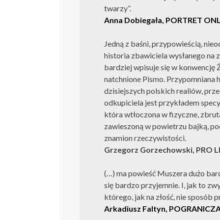
twarzy”.
Anna Dobiegała, PORTRET ON
Jedną z baśni, przypowieścią, nie
historia zbawiciela wysłanego na z
bardziej wpisuje się w konwencję
natchnione Pismo. Przypomniana hi
dzisiejszych polskich realiów, pr
odkupiciela jest przykładem spec
która wtłoczona w fizyczne, zbrut
zawieszoną w powietrzu bajką, po
znamion rzeczywistości.
Grzegorz Gorzechowski, PRO L
(…) ma powieść Muszera dużo bard
się bardzo przyjemnie. I, jak to zw
którego, jak na złość, nie sposób 
Arkadiusz Faltyn, POGRANICZ