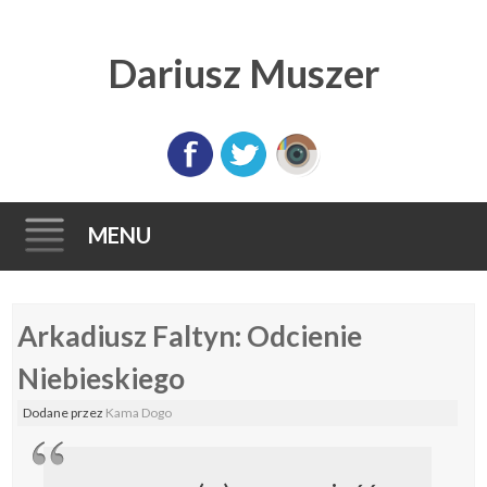
Dariusz Muszer
MENU
Skip
Arkadiusz Faltyn: Odcienie
to
content
Niebieskiego
Dodane
przez
Kama Dogo