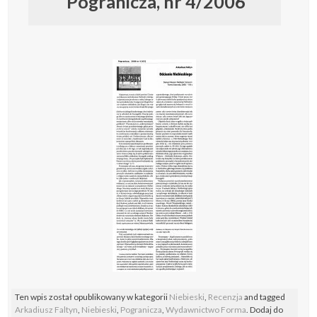
Pogranicza, nr 4/2006
Ten wpis został opublikowany w kategorii
Niebieski
,
Recenzja
and tagged
Arkadiusz Faltyn
,
Niebieski
,
Pogranicza
,
Wydawnictwo Forma
. Dodaj do