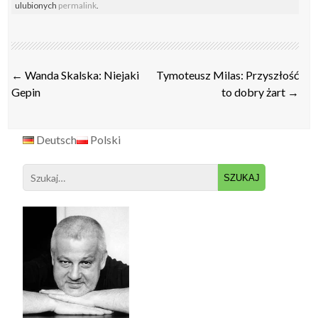
ulubionych
permalink
.
Post
←
Wanda Skalska: Niejaki
Tymoteusz Milas: Przyszłość
navigation
Gepin
to dobry żart
→
Deutsch
Polski
Search
for: