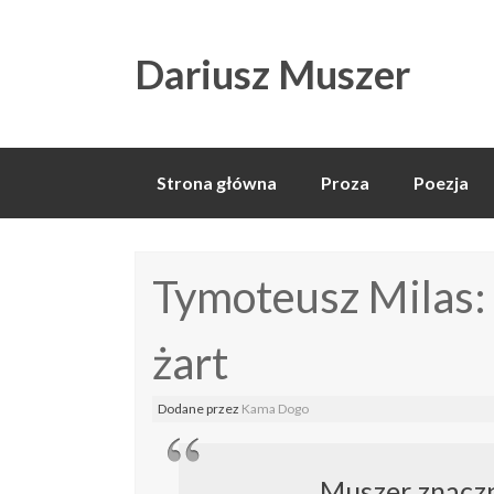
Dariusz Muszer
Skip
Strona główna
Proza
Poezja
to
content
Tymoteusz Milas: 
żart
Dodane
przez
Kama Dogo
Muszer znaczn