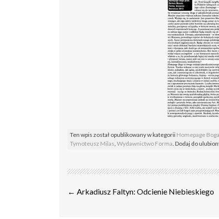
Ten wpis został opublikowany w kategorii
Homepage Bog
Tymoteusz Milas
,
Wydawnictwo Forma
. Dodaj do ulubio
Post
←
Arkadiusz Faltyn: Odcienie Niebieskiego
navigation