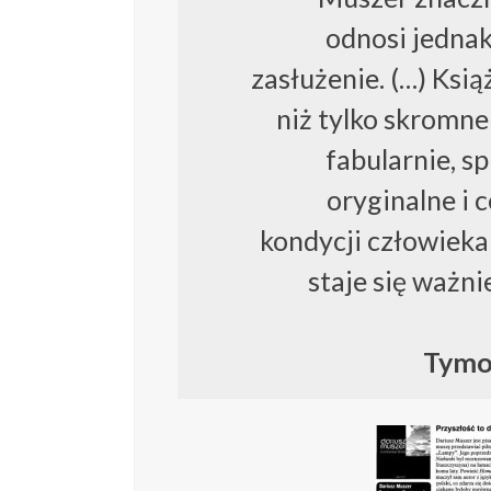
odnosi jednak
zasłużenie. (…) Ksią
niż tylko skromne
fabularnie, s
oryginalne i 
kondycji człowieka
staje się ważn
Tymo