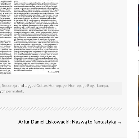
a
,
Recenzja
and tagged
Gottes Homepage
,
Homepage Boga
,
Lampa
,
nych
permalink
.
Artur Daniel Liskowacki: Nazwą to fantastyką
→