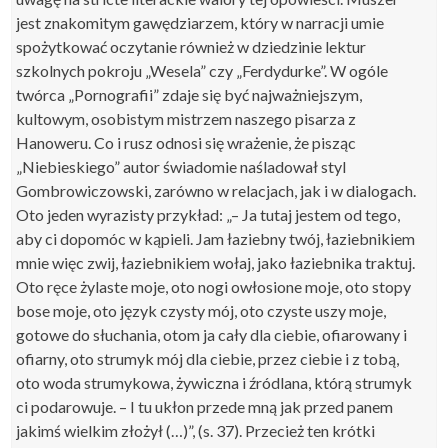
jest znakomitym gawędziarzem, który w narracji umie
spożytkować oczytanie również w dziedzinie lektur
szkolnych pokroju „Wesela” czy „Ferdydurke”. W ogóle
twórca „Pornografii” zdaje się być najważniejszym,
kultowym, osobistym mistrzem naszego pisarza z
Hanoweru. Co i rusz odnosi się wrażenie, że pisząc
„Niebieskiego” autor świadomie naśladował styl
Gombrowiczowski, zarówno w relacjach, jak i w dialogach.
Oto jeden wyrazisty przykład: „– Ja tutaj jestem od tego,
aby ci dopomóc w kąpieli. Jam łaziebny twój, łaziebnikiem
mnie więc zwij, łaziebnikiem wołaj, jako łaziebnika traktuj.
Oto ręce żylaste moje, oto nogi owłosione moje, oto stopy
bose moje, oto język czysty mój, oto czyste uszy moje,
gotowe do słuchania, otom ja cały dla ciebie, ofiarowany i
ofiarny, oto strumyk mój dla ciebie, przez ciebie i z tobą,
oto woda strumykowa, żywiczna i źródlana, którą strumyk
ci podarowuje. – I tu ukłon przede mną jak przed panem
jakimś wielkim złożył (…)”, (s. 37). Przecież ten krótki