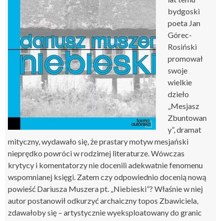
bydgoski
poeta Jan
Górec-
Rosiński
promował
swoje
wielkie
dzieło
„Mesjasz
Zbuntowan
y”, dramat
mityczny, wydawało się, że prastary motyw mesjański
nieprędko powróci w rodzimej literaturze. Wówczas
krytycy i komentatorzy nie docenili adekwatnie fenomenu
wspomnianej księgi. Zatem czy odpowiednio docenią nową
powieść Dariusza Muszera pt. „Niebieski”? Właśnie w niej
autor postanowił odkurzyć archaiczny topos Zbawiciela,
zdawałoby się – artystycznie wyeksploatowany do granic