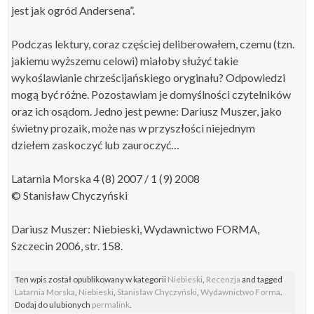
jest jak ogród Andersena”.
Podczas lektury, coraz częściej deliberowałem, czemu (tzn.
jakiemu wyższemu celowi) miałoby służyć takie
wykoślawianie chrześcijańskiego oryginału? Odpowiedzi
mogą być różne. Pozostawiam je domyślności czytelników
oraz ich osądom. Jedno jest pewne: Dariusz Muszer, jako
świetny prozaik, może nas w przyszłości niejednym
dziełem zaskoczyć lub zauroczyć…
Latarnia Morska 4 (8) 2007 / 1 (9) 2008
© Stanisław Chyczyński
Dariusz Muszer: Niebieski, Wydawnictwo FORMA,
Szczecin 2006, str. 158.
Ten wpis został opublikowany w kategorii
Niebieski
,
Recenzja
and tagged
Latarnia Morska
,
Niebieski
,
Stanisław Chyczyński
,
Wydawnictwo Forma
.
Dodaj do ulubionych
permalink
.