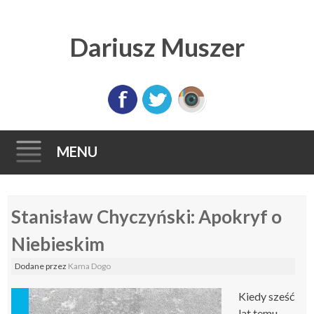
Dariusz Muszer
MENU
Skip
Stanisław Chyczyński: Apokryf o
to
content
Niebieskim
Dodane
przez
Kama Dogo
Kiedy sześć
lat temu