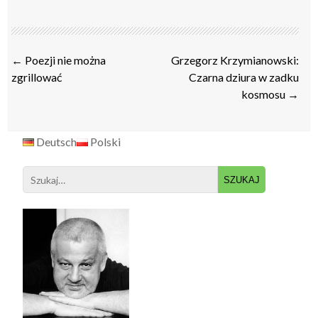
Post
←
Poezji nie można
Grzegorz Krzymianowski:
navigation
zgrillować
Czarna dziura w zadku
kosmosu
→
Deutsch
Polski
Search
for: