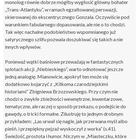
monolog równie dobrze mógłby wygłosić główny bohater
„Trans-Atlantyku”, w ramach egzaltowanej perswazji,
skierowanej do ekscentrycznego Gonzala. Oczywiście pod
warunkiem fabularnego dopasowania, ale nie o to chodzi.
Tak więc nachalne podobieństwo wspomnianego już
satyrycznego szlifu pozwala doszukiwać się takich a nie
innych wpływów.
Ponieważ wątki baśniowe przeważają w fantastycznych
splotach akcji „Niebieskiego”, warto odnotować jeszcze
jedną analogię. Mianowicie, apokryf ten może się
dodatkowo kojarzyć z „Kilkoma czarodziejskimi
historiami” Zbigniewa Brzozowskiego. Przy czym nie
chodzi o zwykłe zbieżności wewnętrzne, inwentarzowe,
tematyczne, ale raczej o sposób przekazu, o podejście do
gawędy, o tricki formalne. Zilustruję to jednym drobnym
przykładem: „Las urwał się nagle, jak przerwana myśl albo
pieśń, i przepiękny pejzaż wyskoczył z worka” (s.41).
Świeżość, prostota i humor. Niczym w „Miasteczku, które