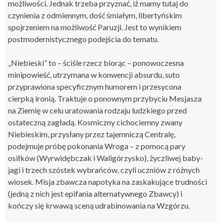
możliwości. Jednak trzeba przyznać, iż mamy tutaj do
czynienia z odmiennym, dość śmiałym, libertyńskim
spojrzeniem na możliwość Paruzji. Jest to wynikiem
postmodernistycznego podejścia do tematu.
„Niebieski” to – ściśle rzecz biorąc – ponowoczesna
minipowieść, utrzymana w konwencji absurdu, suto
przyprawiona specyficznym humorem i przesycona
cierpką ironią. Traktuje o ponownym przybyciu Mesjasza
na Ziemię w celu uratowania rodzaju ludzkiego przed
ostateczną zagładą. Kosmiczny cichociemny zwany
Niebieskim, przysłany przez tajemniczą Centralę,
podejmuje próbę pokonania Wroga – z pomocą pary
osiłków (Wyrwidębczak i Waligórzysko), życzliwej baby-
jagi i trzech szóstek wybrańców, czyli uczniów z różnych
wiosek. Misja zbawcza napotyka na zaskakujące trudności
(jedną z nich jest epifania alternatywnego Zbawcy) i
kończy się krwawą sceną udrabinowania na Wzgórzu.