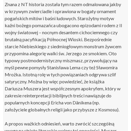
Znana z NT historia została tym razem odmalowana jakby
w krzywym zwierciadle i oprawiona w bogaty ornament
pogańskich mitów i baśni ludowych. Starożytny motyw
kaźni bożego pomazańca ubogacono epizodami rodem z II
wojny światowej – nocnym desantem cichociemnego czy
brutalną pacyfikacją Północnej Wioski. Bezpośrednie
starcie Niebieskiego z siedmiogłowym monstrum żywcem
przypomina alegorię walki św. Jerzego ze smokiem. Oto
typowy postmodernistyczny miszmasz, przywołujący na
myśl pewne pomysły Stanisława Lema czy też Sławomira
Mrożka. Istotną rolę w tych powiązaniach odgrywa szlif
satyryczny. Można by więc powiedzieć, że książka
Dariusza Muszera jest współczesnym apokryfem, który w
zakresie reinterpretacji biblijnych treści nawiązuje do
popularnych koncepcji Ericha von Dänikena (np.
założyciele globalnych religii jako przybysze z Kosmosu).
A propos ważkich odniesień, warto zwrócić szczególną
uwagę na stricte literackie walory tej opowieści. Muszer