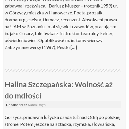
zabawna i rzeźwiąca. Dariusz Muszer – (rocznik1959) ur.
w Górzycy, mieszka w Hanowerze. Poeta, prozaik,
dramaturg, eseista, tłumacz, recenzent. Absolwent prawa
na UAM w Poznaniu. Imał się wielu zawodów, pracując m.
in. jako ślusarz, taksówkarz, instruktor teatralny, kelner,
oświetleniowiec. Opublikował m. in. tomy wierszy
Zatrzymane wersy (1987), Pestki […]
Halina Szczepańska: Wolność aż
do mdłości
Dodane
przez
Kama Dogo
Górzyca, pradawna łużycka osada tuż nad Odrą po polskiej
stronie. Potem jeszcze halsztacka, rzymska, słowiańska,