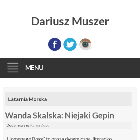
Dariusz Muszer
MENU
Skip
to
Latarnia Morska
content
Wanda Skalska: Niejaki Gepin
Dodane
przez
Kama Dogo
„Homepage Boga” to proza dynamiczna, literacko