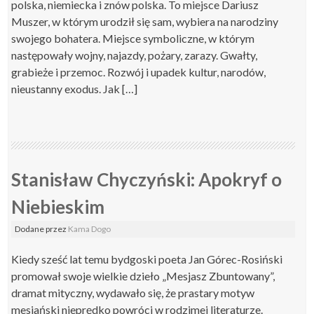
polska, niemiecka i znów polska. To miejsce Dariusz
Muszer, w którym urodził się sam, wybiera na narodziny
swojego bohatera. Miejsce symboliczne, w którym
następowały wojny, najazdy, pożary, zarazy. Gwałty,
grabieże i przemoc. Rozwój i upadek kultur, narodów,
nieustanny exodus. Jak […]
Stanisław Chyczyński: Apokryf o
Niebieskim
Dodane
przez
Kama Dogo
Kiedy sześć lat temu bydgoski poeta Jan Górec-Rosiński
promował swoje wielkie dzieło „Mesjasz Zbuntowany”,
dramat mityczny, wydawało się, że prastary motyw
mesjański nieprędko powróci w rodzimej literaturze.