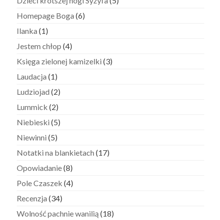
Dzieci krótszej nogi Syzyfa
(5)
Homepage Boga
(6)
Ilanka
(1)
Jestem chłop
(4)
Księga zielonej kamizelki
(3)
Laudacja
(1)
Ludziojad
(2)
Lummick
(2)
Niebieski
(5)
Niewinni
(5)
Notatki na blankietach
(17)
Opowiadanie
(8)
Pole Czaszek
(4)
Recenzja
(34)
Wolność pachnie wanilią
(18)