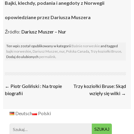
Bajki, klechdy, podania i anegdoty z Norwegii
opowiedziane
przez Dariusza Muszera
Źródło:
Dariusz Muszer – Nur
Ten wpis został opublikowany w kategorii
Baśnie norweskie
and tagged
bajki norweskie
,
Dariusz Muszer
,
nur
,
Polska Canada
,
Trzy koziołki Bruse
.
Dodaj do ulubionych
permalink
.
Post
←
Piotr Goliński : Na tropie
Trzy koziołki Bruse: Skąd
navigation
biografii
wzięły się wilki
→
Deutsch
Polski
Search
for: