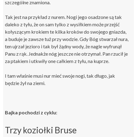
szczególne znamiona.
Tak jest na przykład z nurem. Nogi jego osadzone są tak
daleko z tyłu, że on sam tylko z wysiłkiem może przejść
kołyszącym krokiem te kilka kroków do swojego gniazda,
a buduje je zawsze tuż przy wodzie. Gdy Bóg stwarzał nura,
ten ujrzał jezioro i tak był żądny wody, że nagle wyfrunął
Panu z rąk. Jednakże nóg jeszcze nie otrzymał. Pan rzucił je
za ptakiem i utkwiły one całkiem z tyłu, na kuprze.
I tam właśnie musi nur mieć swoje nogi, tak długo, jak
będzie żył na ziemi.
Bajka pochodzi z cyklu:
Trzy koziołki Bruse