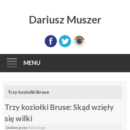
Dariusz Muszer
MENU
Skip
to
Trzy koziołki Bruse
content
Trzy koziołki Bruse: Skąd wzięły
się wilki
Dodane
przez
Kama Dogo