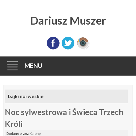
Dariusz Muszer
MENU
Skip
to
bajki norweskie
content
Noc sylwestrowa i Świeca Trzech
Króli
Dodane
przez
Kalong