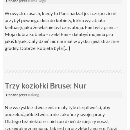
Dodane
przez
Kama Dogo
W owych czasach, kiedy to Pan chadzał jeszcze po ziemi,
przybył pewnego dnia do kobiety, która wyrabiała
kiełbasę, jako że właśnie był czas uboju. Pan był z psem. –
Moja dobra kobieto – rzekł Pan – dałabyś mojemu psu
jakiś kąsek. Cały dzień nic nie miał w pysku i jest strasznie
głodny. Dobrze, kobieta była […]
Trzy koziołki Bruse: Nur
Dodane
przez
Kalong
Nie wszystkie stworzenia miały tyle cierpliwości, aby
poczekać, póki Stwórca nie zakończy swojej pracy.
Dlatego też niektóre z nich po dzień dzisiejszy noszą
szczególne znamiona. Tak jest na przykład z nurem. Nogi