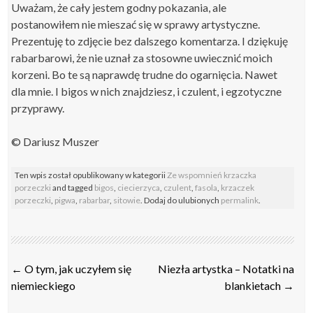
Uważam, że cały jestem godny pokazania, ale
postanowiłem nie mieszać się w sprawy artystyczne.
Prezentuję to zdjęcie bez dalszego komentarza. I dziękuję
rabarbarowi, że nie uznał za stosowne uwiecznić moich
korzeni. Bo te są naprawdę trudne do ogarnięcia. Nawet
dla mnie. I bigos w nich znajdziesz, i czulent, i egzotyczne
przyprawy.
© Dariusz Muszer
Ten wpis został opublikowany w kategorii
Ze wspomnień krzaczka
porzeczki
and tagged
bigos
,
ciecierzyca
,
czulent
,
fasola
,
krzaczek
porzeczki
,
pigwa
,
rabarbar
,
sitowie
. Dodaj do ulubionych
permalink
.
Post
←
O tym, jak uczyłem się
Niezła artystka – Notatki na
navigation
niemieckiego
blankietach
→