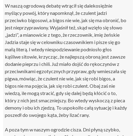
W naszą ogrodową debatę wtrącił się dalekosiężnie
myślący powój, który napomknął, że czulent jadzi
przeciwko bigosowi, a bigos nie wie, jak się ma obronić, bo
jest nieprzyprawiony. Wyjaśnił też, skąd wzięło się słowo
„jadzi”, a mianowicie z tego, że rzeczownik, imię żeńskie
Jadzia staje się w celowniku czasownikiem i pisze się go
małą literą. I wtedy niespodziewanie podniosło głos
kąśliwe sitowie, krzycząc, że najlepszą obroną jest zawsze
dodanie pieprzu i chili. Już miało dojść do rękoczynów z
przeciwnikami egzotycznych przypraw, gdy wmieszała się
pigwa, mówiąc, że czulent nie wie, jak się robi bigos, a
bigos nie ma pojęcia, jak się robi czulent. Obaj zaś nie
wiedzą, ile mogą stracić, gdy się dalej będą kłócić o to,
który z nich jest smaczniejszy. Bo wtedy wyskoczą z pieca
demony i obu ich zjedzą. To uspokoiło całą sytuację i każdy
poszedł do swojego kąta, żeby lizać rany.
A poza tym w naszym ogrodzie cisza. Dni płyną szybko,