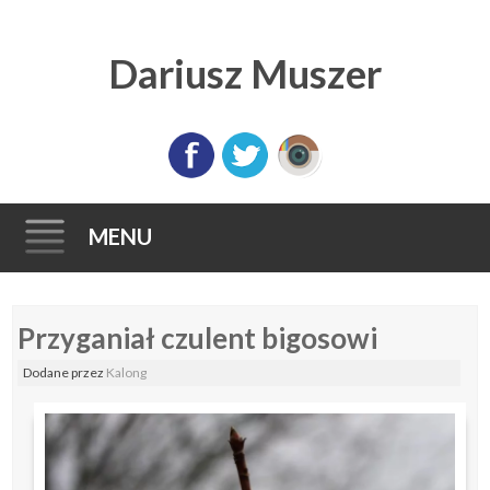
Dariusz Muszer
MENU
Skip
Przyganiał czulent bigosowi
to
content
Dodane
przez
Kalong