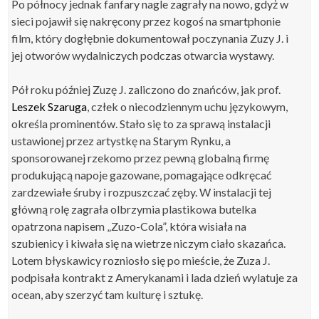
Po północy jednak fanfary nagle zagrały na nowo, gdyż w
sieci pojawił się nakręcony przez kogoś na smartphonie
film, który dogłębnie dokumentował poczynania Zuzy J. i
jej otworów wydalniczych podczas otwarcia wystawy.
Pół roku później Zuzę J. zaliczono do znańców, jak prof.
Leszek Szaruga
, człek o niecodziennym uchu językowym,
określa prominentów. Stało się to za sprawą instalacji
ustawionej przez artystkę na Starym Rynku, a
sponsorowanej rzekomo przez pewną globalną firmę
produkującą napoje gazowane, pomagające odkręcać
zardzewiałe śruby i rozpuszczać zęby. W instalacji tej
główną rolę zagrała olbrzymia plastikowa butelka
opatrzona napisem „Zuzo-Cola”, która wisiała na
szubienicy i kiwała się na wietrze niczym ciało skazańca.
Lotem błyskawicy rozniosło się po mieście, że Zuza J.
podpisała kontrakt z Amerykanami i lada dzień wylatuje za
ocean, aby szerzyć tam kulturę i sztukę.