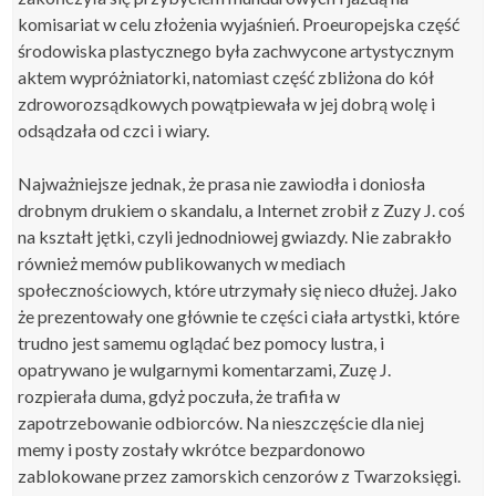
komisariat w celu złożenia wyjaśnień. Proeuropejska część
środowiska plastycznego była zachwycone artystycznym
aktem wypróżniatorki, natomiast część zbliżona do kół
zdroworozsądkowych powątpiewała w jej dobrą wolę i
odsądzała od czci i wiary.
Najważniejsze jednak, że prasa nie zawiodła i doniosła
drobnym drukiem o skandalu, a Internet zrobił z Zuzy J. coś
na kształt jętki, czyli jednodniowej gwiazdy. Nie zabrakło
również memów publikowanych w mediach
społecznościowych, które utrzymały się nieco dłużej. Jako
że prezentowały one głównie te części ciała artystki, które
trudno jest samemu oglądać bez pomocy lustra, i
opatrywano je wulgarnymi komentarzami, Zuzę J.
rozpierała duma, gdyż poczuła, że trafiła w
zapotrzebowanie odbiorców. Na nieszczęście dla niej
memy i posty zostały wkrótce bezpardonowo
zablokowane przez zamorskich cenzorów z Twarzoksięgi.