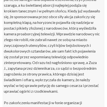
szaruga, a ku świetlanej aborcji najlepiej podąża się
krokiem tanecznym i w pełnym słońcu. Kiedy już wydawało
się, że sponsorowana przez obce siły akcja zakończy się
kompletną klapą, na horyzoncie pojawiła się nadzieja w
postaci pikiety złożonej z narodowców, którą wyśledziła
kamera proaborcyjnej telewizji. Wprawdzie narodowcy nic
złego nie robili, nie zabrali nawet ze sobą na miasto
zwyczajowych utensyliów, czyli kijów bejsbolowych i
dwukolorowych sztandarów, ale sam fakt ich pojawienia
się został przez wspomnianą telewizję odpowiednio
zinterpretowany. Od razu też nagłośniono sprawę, a Zuza
J., zapytana przez dziennikarza, co sądzi o bezpośrednim
zagrożeniu ze strony prawica, którego dzisiaj jest
świadkiem i ofiarą, wykrzyczała do kamery, że należy
wysłać w tej sprawie petycję do samego cesarza i przestać
uprawiać ogórki z rzodkiewkami.
Po zakończeniu manifestacji w łonie organizacji