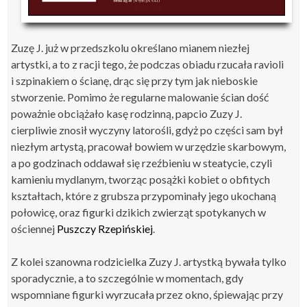
Zuzę J. już w przedszkolu określano mianem niezłej
artystki, a to z racji tego, że podczas obiadu rzucała ravioli
i szpinakiem o ścianę, drąc się przy tym jak nieboskie
stworzenie. Pomimo że regularne malowanie ścian dość
poważnie obciążało kasę rodzinną, papcio Zuzy J.
cierpliwie znosił wyczyny latorośli, gdyż po części sam był
niezłym artystą, pracował bowiem w urzędzie skarbowym,
a po godzinach oddawał się rzeźbieniu w steatycie, czyli
kamieniu mydlanym, tworząc posążki kobiet o obfitych
kształtach, które z grubsza przypominały jego ukochaną
połowicę, oraz figurki dzikich zwierząt spotykanych w
ościennej
Puszczy Rzepińskiej
.
Z kolei szanowna rodzicielka Zuzy J. artystką bywała tylko
sporadycznie, a to szczególnie w momentach, gdy
wspomniane figurki wyrzucała przez okno, śpiewając przy