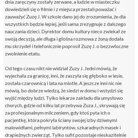
dnia zaręczyny zostały zerwane, a ludzie w miasteczku
dowiedzieli się o filmie i z miejsca przestali poważać i
zauważyć Zuzę J. W szkole dano jej do zrozumienia, że dla
wszystkich będzie lepiej, jeśli sama zrezygnuje z dalszego
nauczania dzieci. Dyrektor domu kultury nieco zwlekał ze
swoją decyzją, ale długa i głośna rozmowa z żoną dodała
mu skrzydeł i telefonicznie poprosił Zuzę J. o bezzwłoczne
zwolnienie etatu.
Od tego czasu nikt nie widział Zuzy J. Jedni mówią, że
wyjechała za granicę, inni, że zaszyła się głęboko w lesie,
została czarownicą i lata na miotle. A jeszcze inni nic nie
mówią, bo dobrze wiedzą, że siedzi w domu i wstydzi się
wyjść między ludzi. Tylko lekarze zakładu dla umysłowo
chorych, gdzie od kilku lat przebywa Zuza J., skrywają się
za profesjonalnym milczeniem, gdy ktoś pyta ich o
pacjentkę, która pokryła ściany swojej izby dziwnymi
malowidłami, pełnymi labiryntów, szkaradnych masek i
drapieżnych zwierząt. Tylko sufit pozostaje nieskazitelnie