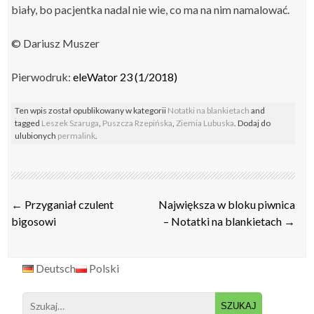
biały, bo pacjentka nadal nie wie, co ma na nim namalować.
© Dariusz Muszer
Pierwodruk:
eleWator 23 (1/2018)
Ten wpis został opublikowany w kategorii
Notatki na blankietach
and
tagged
Leszek Szaruga
,
Puszcza Rzepińska
,
Ziemia Lubuska
. Dodaj do
ulubionych
permalink
.
Post
←
Przyganiał czulent
Największa w bloku piwnica
navigation
bigosowi
– Notatki na blankietach
→
Deutsch
Polski
Search