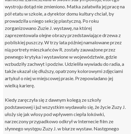
wystroju dotąd nie zmieniono. Matka załatwiła jej pracę na
pół etatu w szkole, a dyrektor domu kultury chciał, by
prowadziła u niego sekcję plastyczną. Po roku
zorganizowano Zuzie J. wystawę, na której
zaprezentowała olejne obrazy przedstawiające drzewa z
pobliskiej puszczy. W trzy lata później namalowane przez
nią portrety mieszkańców R. zostały zauważone przez
pewnego krytyka i wystawione w województwie, gdzie
wzbudziły zachwyt i podziw. Udzieliła wywiadu do radia, a
także ukazał się dłuższy, opatrzony kolorowymi zdjęciami
artykuł o niej w miejscowej prasie. Przepowiadano jej
wielką karierę.
Kiedy zaręczyła się z dawnym kolegą ze szkoły
podstawowej i już wszystkim wydawało się, że życie Zuzy J.
ułoży się jak włosy pod wpływem ciepła lokówki,
narzeczony przypadkowo odkrył w Internecie film ze
słynnego występu Zuzy J. w biurze wystaw. Następnego