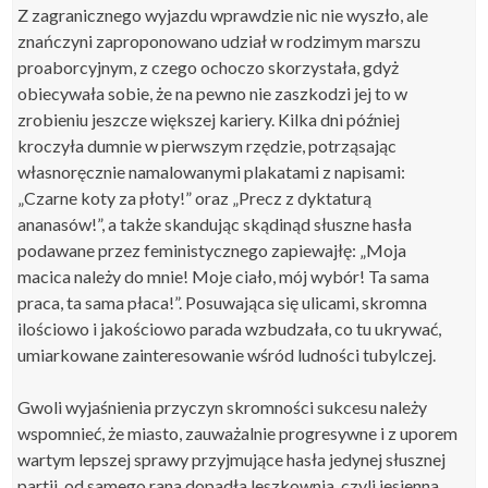
Z zagranicznego wyjazdu wprawdzie nic nie wyszło, ale
znańczyni zaproponowano udział w rodzimym marszu
proaborcyjnym, z czego ochoczo skorzystała, gdyż
obiecywała sobie, że na pewno nie zaszkodzi jej to w
zrobieniu jeszcze większej kariery. Kilka dni później
kroczyła dumnie w pierwszym rzędzie, potrząsając
własnoręcznie namalowanymi plakatami z napisami:
„Czarne koty za płoty!” oraz „Precz z dyktaturą
ananasów!”, a także skandując skądinąd słuszne hasła
podawane przez feministycznego zapiewajłę: „Moja
macica należy do mnie! Moje ciało, mój wybór! Ta sama
praca, ta sama płaca!”. Posuwająca się ulicami, skromna
ilościowo i jakościowo parada wzbudzała, co tu ukrywać,
umiarkowane zainteresowanie wśród ludności tubylczej.
Gwoli wyjaśnienia przyczyn skromności sukcesu należy
wspomnieć, że miasto, zauważalnie progresywne i z uporem
wartym lepszej sprawy przyjmujące hasła jedynej słusznej
partii, od samego rana dopadła leszkownia, czyli jesienna