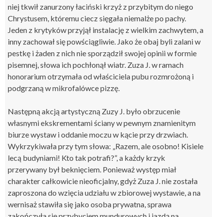
niej tkwił zanurzony łaciński krzyż z przybitym do niego
Chrystusem, któremu ciecz sięgała niemalże po pachy.
Jeden z krytyków przyjął instalację z wielkim zachwytem, a
inny zachował się powściągliwie. Jako że obaj byli zalani w
pestkę i żaden z nich nie sporządził swojej opinii w formie
pisemnej, słowa ich pochłonął wiatr. Zuza J. w ramach
honorarium otrzymała od właściciela pubu rozmrożoną i
podgrzaną w mikrofalówce pizzę.
Następną akcją artystyczną Zuzy J. było obrzucenie
własnymi ekskrementami ściany w pewnym znamienitym
biurze wystaw i oddanie moczu w kącie przy drzwiach.
Wykrzykiwała przy tym słowa: „Razem, ale osobno! Kisiele
lecą budyniami! Kto tak potrafi?”, a każdy krzyk
przerywany był beknięciem. Ponieważ występ miał
charakter całkowicie nieoficjalny, gdyż Zuza J. nie została
zaproszona do wzięcia udziału w zbiorowej wystawie, a na
wernisaż stawiła się jako osoba prywatna, sprawa
zakończyła się przybyciem mundurowych i jazdą na