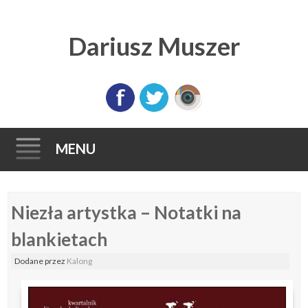
Dariusz Muszer
MENU
Skip
Niezła artystka – Notatki na
to
content
blankietach
Dodane
przez
Kalong