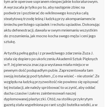
tym arie operowe sopranem niespecjalnie koloraturowym.
A wyrzucała je tylko po to, aby następnie zbiec na
podwórze i pozbierać do wiklinowego koszyka całą
steatytową trzodę leśną i ludzką przy akompaniamencie
śmiechu perlistego sąsiadek i rechotu sąsiadów. Dokonując
aktu defenestracji, dawała w swym mniemaniu wszystkim
do zrozumienia, jak mocno kocha swego męża i ceni jego
sztukę.
Artystką pełną gębą i z prawdziwego zdarzenia Zuza J.
stała się dopiero po ukończeniu Akademii Sztuk Pięknych
w P. Jej pierwsza znacząca wystawa miała miejsce w
pewnym dość podupadłym pubie. Zaprezentowała tam
swoją instalację pod tytułem „Co ma wisieć – nie utonie”. Ze
względu na ludzką przyzwoitość nie powinno się opisywać
tej instalacji, ale należy spróbować to uczynić, aby oddać
ducha czasów i zakres zainteresowań naszej
dyplomowanej plastyczki. Otóż, na stoliku przykrytym
gazetą stała wypełniona po rant szyjki butelka wódki, a w