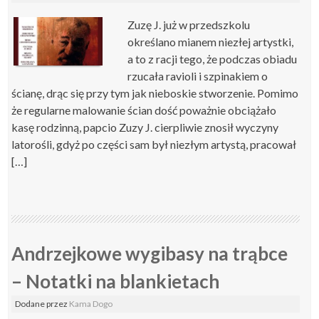
Zuzę J. już w przedszkolu
określano mianem niezłej artystki,
a to z racji tego, że podczas obiadu
rzucała ravioli i szpinakiem o
ścianę, drąc się przy tym jak nieboskie stworzenie. Pomimo
że regularne malowanie ścian dość poważnie obciążało
kasę rodzinną, papcio Zuzy J. cierpliwie znosił wyczyny
latorośli, gdyż po części sam był niezłym artystą, pracował
[…]
Andrzejkowe wygibasy na trąbce
– Notatki na blankietach
Dodane
przez
Kama Dogo