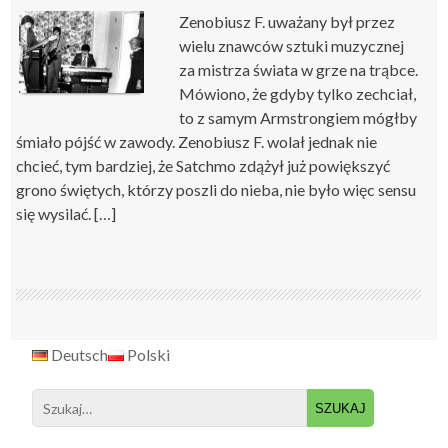
Zenobiusz F. uważany był przez
wielu znawców sztuki muzycznej
za mistrza świata w grze na trąbce.
Mówiono, że gdyby tylko zechciał,
to z samym Armstrongiem mógłby
śmiało pójść w zawody. Zenobiusz F. wolał jednak nie
chcieć, tym bardziej, że Satchmo zdążył już powiększyć
grono świętych, którzy poszli do nieba, nie było więc sensu
się wysilać. […]
Deutsch
Polski
Search
for: