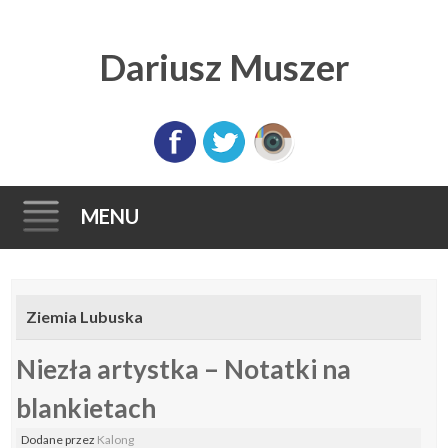
Dariusz Muszer
MENU
Skip
to
Ziemia Lubuska
content
Niezła artystka – Notatki na
blankietach
Dodane
przez
Kalong