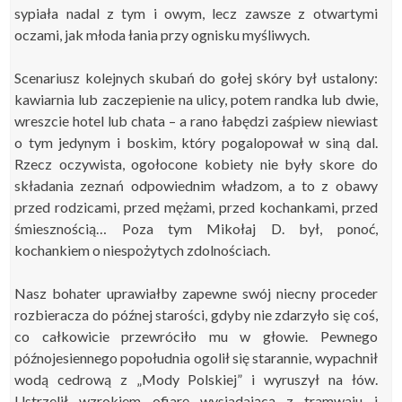
sypiała nadal z tym i owym, lecz zawsze z otwartymi
oczami, jak młoda łania przy ognisku myśliwych.
Scenariusz kolejnych skubań do gołej skóry był ustalony:
kawiarnia lub zaczepienie na ulicy, potem randka lub dwie,
wreszcie hotel lub chata – a rano łabędzi zaśpiew niewiast
o tym jedynym i boskim, który pogalopował w siną dal.
Rzecz oczywista, ogołocone kobiety nie były skore do
składania zeznań odpowiednim władzom, a to z obawy
przed rodzicami, przed mężami, przed kochankami, przed
śmiesznością… Poza tym Mikołaj D. był, ponoć,
kochankiem o niespożytych zdolnościach.
Nasz bohater uprawiałby zapewne swój niecny proceder
rozbieracza do późnej starości, gdyby nie zdarzyło się coś,
co całkowicie przewróciło mu w głowie. Pewnego
późnojesiennego popołudnia ogolił się starannie, wypachnił
wodą cedrową z „Mody Polskiej” i wyruszył na łów.
Ustrzelił wzrokiem ofiarę wysiadającą z tramwaju i