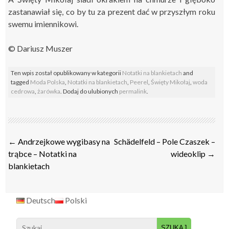
zastanawiał się, co by tu za prezent dać w przyszłym roku
swemu imiennikowi.
© Dariusz Muszer
Ten wpis został opublikowany w kategorii
Notatki na blankietach
and
tagged
Moda Polska
,
Notatki na blankietach
,
Peerel
,
Święty Mikołaj
,
woda
cedrowa
,
żarówka
. Dodaj do ulubionych
permalink
.
Post
←
Andrzejkowe wygibasy na
Schädelfeld – Pole Czaszek –
navigation
trąbce – Notatki na
wideoklip
→
blankietach
Deutsch
Polski
Search