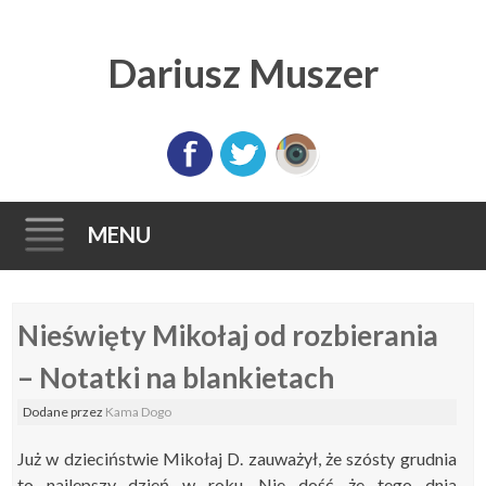
Dariusz Muszer
MENU
Skip
Nieświęty Mikołaj od rozbierania
to
content
– Notatki na blankietach
Dodane
przez
Kama Dogo
Już w dzieciństwie Mikołaj D. zauważył, że szósty grudnia
to najlepszy dzień w roku. Nie dość, że tego dnia