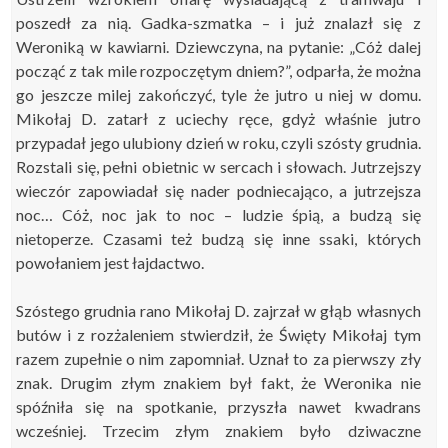
poszedł za nią. Gadka-szmatka – i już znalazł się z
Weroniką w kawiarni. Dziewczyna, na pytanie: „Cóż dalej
począć z tak mile rozpoczętym dniem?”, odparła, że można
go jeszcze milej zakończyć, tyle że jutro u niej w domu.
Mikołaj D. zatarł z uciechy ręce, gdyż właśnie jutro
przypadał jego ulubiony dzień w roku, czyli szósty grudnia.
Rozstali się, pełni obietnic w sercach i słowach. Jutrzejszy
wieczór zapowiadał się nader podniecająco, a jutrzejsza
noc… Cóż, noc jak to noc – ludzie śpią, a budzą się
nietoperze. Czasami też budzą się inne ssaki, których
powołaniem jest łajdactwo.
Szóstego grudnia rano Mikołaj D. zajrzał w głąb własnych
butów i z rozżaleniem stwierdził, że Święty Mikołaj tym
razem zupełnie o nim zapomniał. Uznał to za pierwszy zły
znak. Drugim złym znakiem był fakt, że Weronika nie
spóźniła się na spotkanie, przyszła nawet kwadrans
wcześniej. Trzecim złym znakiem było dziwaczne