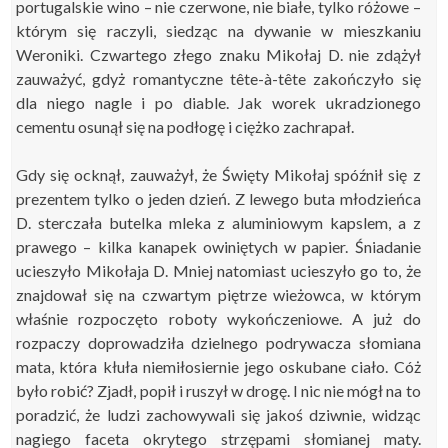
portugalskie wino – nie czerwone, nie białe, tylko różowe –
którym się raczyli, siedząc na dywanie w mieszkaniu
Weroniki. Czwartego złego znaku Mikołaj D. nie zdążył
zauważyć, gdyż romantyczne tête-à-tête zakończyło się
dla niego nagle i po diable. Jak worek ukradzionego
cementu osunął się na podłogę i ciężko zachrapał.
Gdy się ocknął, zauważył, że Święty Mikołaj spóźnił się z
prezentem tylko o jeden dzień. Z lewego buta młodzieńca
D. sterczała butelka mleka z aluminiowym kapslem, a z
prawego – kilka kanapek owiniętych w papier. Śniadanie
ucieszyło Mikołaja D. Mniej natomiast ucieszyło go to, że
znajdował się na czwartym piętrze wieżowca, w którym
właśnie rozpoczęto roboty wykończeniowe. A już do
rozpaczy doprowadziła dzielnego podrywacza słomiana
mata, która kłuła niemiłosiernie jego oskubane ciało. Cóż
było robić? Zjadł, popił i ruszył w drogę. I nic nie mógł na to
poradzić, że ludzi zachowywali się jakoś dziwnie, widząc
nagiego faceta okrytego strzępami słomianej maty.