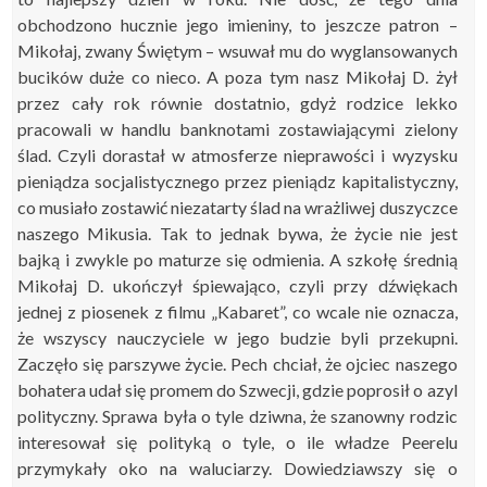
obchodzono hucznie jego imieniny, to jeszcze patron –
Mikołaj, zwany Świętym – wsuwał mu do wyglansowanych
bucików duże co nieco. A poza tym nasz Mikołaj D. żył
przez cały rok równie dostatnio, gdyż rodzice lekko
pracowali w handlu banknotami zostawiającymi zielony
ślad. Czyli dorastał w atmosferze nieprawości i wyzysku
pieniądza socjalistycznego przez pieniądz kapitalistyczny,
co musiało zostawić niezatarty ślad na wrażliwej duszyczce
naszego Mikusia. Tak to jednak bywa, że życie nie jest
bajką i zwykle po maturze się odmienia. A szkołę średnią
Mikołaj D. ukończył śpiewająco, czyli przy dźwiękach
jednej z piosenek z filmu „Kabaret”, co wcale nie oznacza,
że wszyscy nauczyciele w jego budzie byli przekupni.
Zaczęło się parszywe życie. Pech chciał, że ojciec naszego
bohatera udał się promem do Szwecji, gdzie poprosił o azyl
polityczny. Sprawa była o tyle dziwna, że szanowny rodzic
interesował się polityką o tyle, o ile władze Peerelu
przymykały oko na waluciarzy. Dowiedziawszy się o