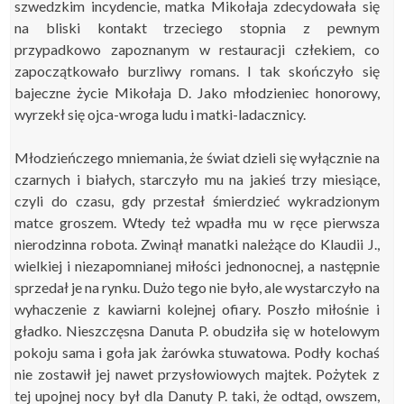
szwedzkim incydencie, matka Mikołaja zdecydowała się
na bliski kontakt trzeciego stopnia z pewnym
przypadkowo zapoznanym w restauracji człekiem, co
zapoczątkowało burzliwy romans. I tak skończyło się
bajeczne życie Mikołaja D. Jako młodzieniec honorowy,
wyrzekł się ojca-wroga ludu i matki-ladacznicy.
Młodzieńczego mniemania, że świat dzieli się wyłącznie na
czarnych i białych, starczyło mu na jakieś trzy miesiące,
czyli do czasu, gdy przestał śmierdzieć wykradzionym
matce groszem. Wtedy też wpadła mu w ręce pierwsza
nierodzinna robota. Zwinął manatki należące do Klaudii J.,
wielkiej i niezapomnianej miłości jednonocnej, a następnie
sprzedał je na rynku. Dużo tego nie było, ale wystarczyło na
wyhaczenie z kawiarni kolejnej ofiary. Poszło miłośnie i
gładko. Nieszczęsna Danuta P. obudziła się w hotelowym
pokoju sama i goła jak żarówka stuwatowa. Podły kochaś
nie zostawił jej nawet przysłowiowych majtek. Pożytek z
tej upojnej nocy był dla Danuty P. taki, że odtąd, owszem,