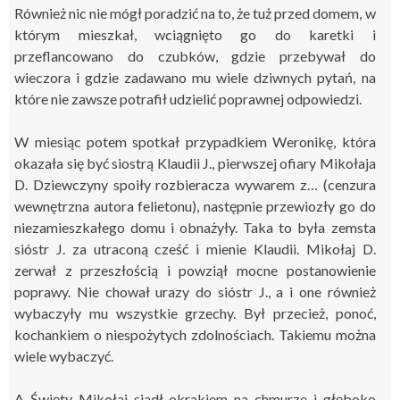
Również nic nie mógł poradzić na to, że tuż przed domem, w
którym mieszkał, wciągnięto go do karetki i
przeflancowano do czubków, gdzie przebywał do
wieczora i gdzie zadawano mu wiele dziwnych pytań, na
które nie zawsze potrafił udzielić poprawnej odpowiedzi.
W miesiąc potem spotkał przypadkiem Weronikę, która
okazała się być siostrą Klaudii J., pierwszej ofiary Mikołaja
D. Dziewczyny spoiły rozbieracza wywarem z… (cenzura
wewnętrzna autora felietonu), następnie przewiozły go do
niezamieszkałego domu i obnażyły. Taka to była zemsta
sióstr J. za utraconą cześć i mienie Klaudii. Mikołaj D.
zerwał z przeszłością i powziął mocne postanowienie
poprawy. Nie chował urazy do sióstr J., a i one również
wybaczyły mu wszystkie grzechy. Był przecież, ponoć,
kochankiem o niespożytych zdolnościach. Takiemu można
wiele wybaczyć.
A Święty Mikołaj siadł okrakiem na chmurze i głęboko