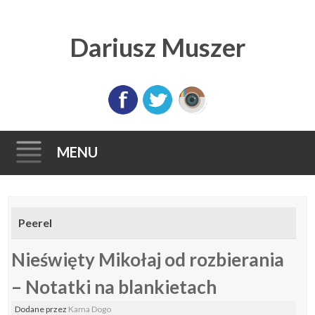
Dariusz Muszer
MENU
Skip
to
Peerel
content
Nieświęty Mikołaj od rozbierania
– Notatki na blankietach
Dodane
przez
Kama Dogo