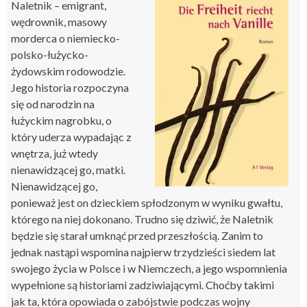
Naletnik – emigrant,
wędrownik, masowy
morderca o niemiecko-
polsko-łużycko-
żydowskim rodowodzie.
Jego historia rozpoczyna
się od narodzin na
łużyckim nagrobku, o
który uderza wypadając z
wnętrza, już wtedy
nienawidzącej go, matki.
Nienawidzącej go,
ponieważ jest on dzieckiem spłodzonym w wyniku gwałtu,
którego na niej dokonano. Trudno się dziwić, że Naletnik
będzie się starał umknąć przed przeszłością. Zanim to
jednak nastąpi wspomina najpierw trzydzieści siedem lat
swojego życia w Polsce i w Niemczech, a jego wspomnienia
wypełnione są historiami zadziwiającymi. Choćby takimi
jak ta, która opowiada o zabójstwie podczas wojny