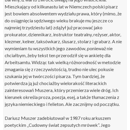
Mieszkający od kilkunastu lat w Niemczech polski pisarz
jest bowiem absolwentem wydziału prawa, który (mimo, że
do osiągnięcia sędziwego wieku brakuje mu jeszcze co
najmniej trzydziestu lat) zdążył już pracować jako
prokurator, dziennikarz, instruktor teatralny, reżyser, aktor,
klezmer, kelner, taksówkarz, ślusarz, stolarz i grabarz. A nie
wymieniam tu wszystkich jego zawodów, ponieważ nie
chciałbym, żeby tekst ten przerodził się w ankietę dla
Arbeitsamtu. Widząc tak wielką różnorodność w metodzie
zmagania się z rzeczywistością, trudno nie ulec pokusie
szukania jej w twórczości pisarza. Tym bardziej, że
potwierdza ją już chociażby wielorakość literackich
zainteresowań Muszera, który przemierza wiele dróg. Ich
kierunek określa proza, poezja, esej, a także tłumaczenia z
języka niemieckiego i felieton. Ale zacznijmy od początku.
Dariusz Muszer zadebiutował w 1987 roku arkuszem
poetyckim „Cudowny świat zepsutych mrówek”. Jego