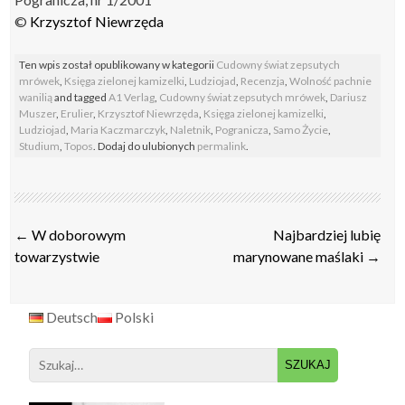
©
Krzysztof Niewrzęda
Ten wpis został opublikowany w kategorii
Cudowny świat zepsutych
mrówek
,
Księga zielonej kamizelki
,
Ludziojad
,
Recenzja
,
Wolność pachnie
wanilią
and tagged
A1 Verlag
,
Cudowny świat zepsutych mrówek
,
Dariusz
Muszer
,
Erulier
,
Krzysztof Niewrzęda
,
Księga zielonej kamizelki
,
Ludziojad
,
Maria Kaczmarczyk
,
Naletnik
,
Pogranicza
,
Samo Życie
,
Studium
,
Topos
. Dodaj do ulubionych
permalink
.
Post
←
W doborowym
Najbardziej lubię
navigation
towarzystwie
marynowane maślaki
→
Deutsch
Polski
Search
for: