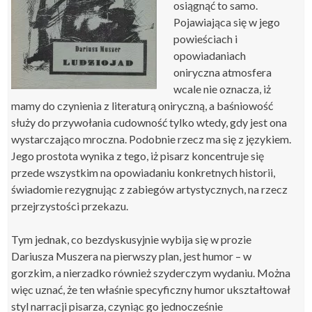
osiągnąć to samo.
Pojawiająca się w jego
powieściach i
opowiadaniach
oniryczna atmosfera
wcale nie oznacza, iż
mamy do czynienia z literaturą oniryczną, a baśniowość
służy do przywołania cudowność tylko wtedy, gdy jest ona
wystarczająco mroczna. Podobnie rzecz ma się z językiem.
Jego prostota wynika z tego, iż pisarz koncentruje się
przede wszystkim na opowiadaniu konkretnych historii,
świadomie rezygnując z zabiegów artystycznych, na rzecz
przejrzystości przekazu.
Tym jednak, co bezdyskusyjnie wybija się w prozie
Dariusza Muszera na pierwszy plan, jest humor – w
gorzkim, a nierzadko również szyderczym wydaniu. Można
więc uznać, że ten właśnie specyficzny humor ukształtował
styl narracji pisarza, czyniąc go jednocześnie