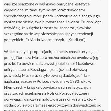
wiersze osadzone w baśniowo-onirycznej estetyce
wypełnionej mitami, symbolami oraz dowodami
specyficznego humoru poety – odzwierciedlającego jego
dystans do siebie, swojej twórczości i świata. Trudno więc
dziwić się, że książka ta została uznana za „zjawisko
szczególne na tle współcześnie panujących tendencji
poetyckich…” (Maria Kaczmarczyk – „Studium”).
W nieco innych proporcjach, elementy charakteryzujące
poezję Dariusza Muszera można odnaleźć również w jego
prozie. Tu bowiem także występuje humor i baśniowo-
oniryczna aura. Rozciąga się ona już nad pierwszą
powieścią Muszera, zatytułowaną „Ludziojad”. Ta –
napisana jeszcze w Polsce, a wydana w 1993 roku w
Niemczech – książka opowiada o surrealistycznych
przygodach uciekiniera z Polski. Porzucając żonę i
porywając rolniczy samolot, wyrusza on w świat, który
obdarowuje go całą masą egzotycznych doświadczeń: od
bycia wodzem prymitywnego plemienia tubylców, poprzez