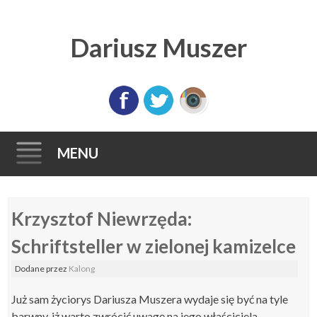
Dariusz Muszer
MENU
Skip
Krzysztof Niewrzęda:
to
content
Schriftsteller w zielonej kamizelce
Dodane
przez
Kalong
Już sam życiorys Dariusza Muszera wydaje się być na tyle
barwny, iż warto zwrócić uwagę na jego właściciela.