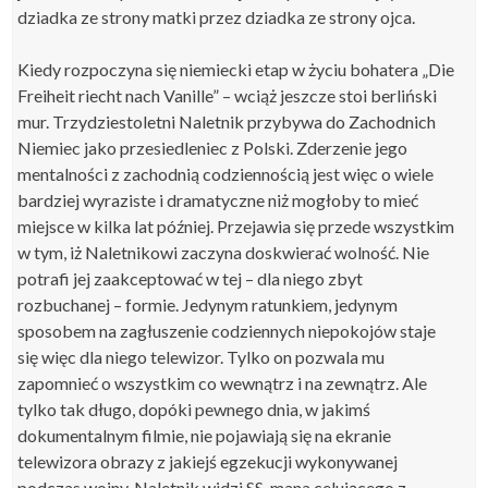
dziadka ze strony matki przez dziadka ze strony ojca.
Kiedy rozpoczyna się niemiecki etap w życiu bohatera „Die
Freiheit riecht nach Vanille” – wciąż jeszcze stoi berliński
mur. Trzydziestoletni Naletnik przybywa do Zachodnich
Niemiec jako przesiedleniec z Polski. Zderzenie jego
mentalności z zachodnią codziennością jest więc o wiele
bardziej wyraziste i dramatyczne niż mogłoby to mieć
miejsce w kilka lat później. Przejawia się przede wszystkim
w tym, iż Naletnikowi zaczyna doskwierać wolność. Nie
potrafi jej zaakceptować w tej – dla niego zbyt
rozbuchanej – formie. Jedynym ratunkiem, jedynym
sposobem na zagłuszenie codziennych niepokojów staje
się więc dla niego telewizor. Tylko on pozwala mu
zapomnieć o wszystkim co wewnątrz i na zewnątrz. Ale
tylko tak długo, dopóki pewnego dnia, w jakimś
dokumentalnym filmie, nie pojawiają się na ekranie
telewizora obrazy z jakiejś egzekucji wykonywanej
podczas wojny. Naletnik widzi SS-mana celującego z