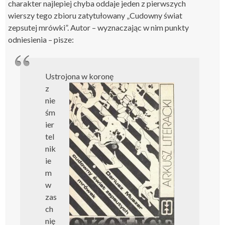
charakter najlepiej chyba oddaje jeden z pierwszych
wierszy tego zbioru zatytułowany „Cudowny świat
zepsutej mrówki”. Autor – wyznaczając w nim punkty
odniesienia – pisze:
Ustrojona w koronę
z
nie
śm
ier
tel
nik
ie
m
w
zas
ch
nię