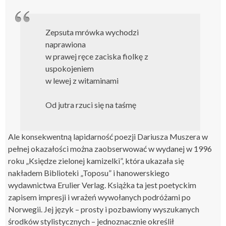
Zepsuta mrówka wychodzi
naprawiona
w prawej ręce zaciska fiolkę z
uspokojeniem
w lewej z witaminami
Od jutra rzuci się na taśmę
Ale konsekwentną lapidarność poezji Dariusza Muszera w
pełnej okazałości można zaobserwować w wydanej w 1996
roku „Księdze zielonej kamizelki”, która ukazała się
nakładem Biblioteki „Toposu” i hanowerskiego
wydawnictwa Erulier Verlag. Książka ta jest poetyckim
zapisem impresji i wrażeń wywołanych podróżami po
Norwegii. Jej język – prosty i pozbawiony wyszukanych
środków stylistycznych – jednoznacznie określił