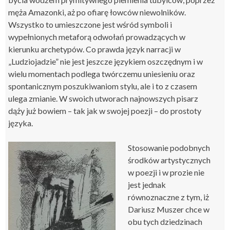
męża Amazonki, aż po ofiarę łowców niewolników.
Wszystko to umieszczone jest wśród symboli i
wypełnionych metaforą odwołań prowadzących w
kierunku archetypów. Co prawda język narracji w
„Ludziojadzie” nie jest jeszcze językiem oszczędnym i w
wielu momentach podlega twórczemu uniesieniu oraz
spontanicznym poszukiwaniom stylu, ale i to z czasem
ulega zmianie. W swoich utworach najnowszych pisarz
dąży już bowiem – tak jak w swojej poezji – do prostoty
języka.
Stosowanie podobnych
środków artystycznych
w poezji i w prozie nie
jest jednak
równoznaczne z tym, iż
Dariusz Muszer chce w
obu tych dziedzinach