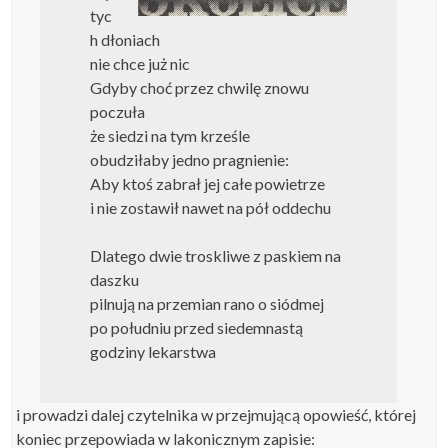
tyc
h dłoniach
nie chce już nic
Gdyby choć przez chwilę znowu
poczuła
że siedzi na tym krześle
obudziłaby jedno pragnienie:
Aby ktoś zabrał jej całe powietrze
i nie zostawił nawet na pół oddechu
Dlatego dwie troskliwe z paskiem na
daszku
pilnują na przemian rano o siódmej
po południu przed siedemnastą
godziny lekarstwa
i prowadzi dalej czytelnika w przejmującą opowieść, której
koniec przepowiada w lakonicznym zapisie: