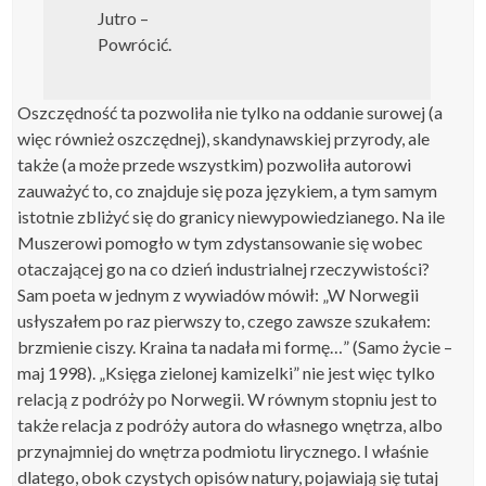
Jutro –
Powrócić.
Oszczędność ta pozwoliła nie tylko na oddanie surowej (a
więc również oszczędnej), skandynawskiej przyrody, ale
także (a może przede wszystkim) pozwoliła autorowi
zauważyć to, co znajduje się poza językiem, a tym samym
istotnie zbliżyć się do granicy niewypowiedzianego. Na ile
Muszerowi pomogło w tym zdystansowanie się wobec
otaczającej go na co dzień industrialnej rzeczywistości?
Sam poeta w jednym z wywiadów mówił: „W Norwegii
usłyszałem po raz pierwszy to, czego zawsze szukałem:
brzmienie ciszy. Kraina ta nadała mi formę…” (Samo życie –
maj 1998). „Księga zielonej kamizelki” nie jest więc tylko
relacją z podróży po Norwegii. W równym stopniu jest to
także relacja z podróży autora do własnego wnętrza, albo
przynajmniej do wnętrza podmiotu lirycznego. I właśnie
dlatego, obok czystych opisów natury, pojawiają się tutaj