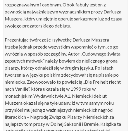
rozpoznawalnym i osobnym. Obok fabuły jest on z
pewnością najważniejszym wyznacznikiem prozy Dariusza
Muszera, który umiejętnie operuje sarkazmem już od czasu
swojego prozatorskiego debiutu.
Prezentując twórczość i sylwetkę Dariusza Muszera
trzeba jednak przede wszystkim wspomnieć o tym, co go
wyróżnia w sposób szczególny. Autor „Cudownego świata
zepsutych mrówek” należy bowiem do nielicznego grona
pisarzy, którzy odnaleźli się w drugim języku. Po latach
tworzenia w języku polskim zdecydował się na pisanie po
niemiecku. Zaowocowało to powieścią „Die Freiheit riecht
nach Vanille”, która ukazała się w 1999 roku w
monachijskim Wydawnictwie A1. Niemiecki debiut
Muszera okazał się na tyle udany, iż w tym samym roku
przyniósł mu jedną z ważniejszych niemieckich nagród
literackich – Nagrodę Związku Pisarzy Niemieckich za
najlepszy tom prozy w Dolnej Saksonii i Bremie. Książka ta
wzbudziła również entuzjastyczne opinie niemieckiej