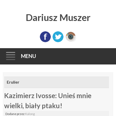
Dariusz Muszer
MENU
Skip
to
Erulier
content
Kazimierz Ivosse: Unieś mnie
wielki, biały ptaku!
Dodane
przez
Kalong