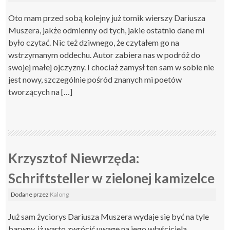
Oto mam przed sobą kolejny już tomik wierszy Dariusza
Muszera, jakże odmienny od tych, jakie ostatnio dane mi
było czytać. Nic też dziwnego, że czytałem go na
wstrzymanym oddechu. Autor zabiera nas w podróż do
swojej małej ojczyzny. I chociaż zamysł ten sam w sobie nie
jest nowy, szczególnie pośród znanych mi poetów
tworzących na […]
Krzysztof Niewrzęda:
Schriftsteller w zielonej kamizelce
Dodane
przez
Kalong
Już sam życiorys Dariusza Muszera wydaje się być na tyle
barwny, iż warto zwrócić uwagę na jego właściciela.