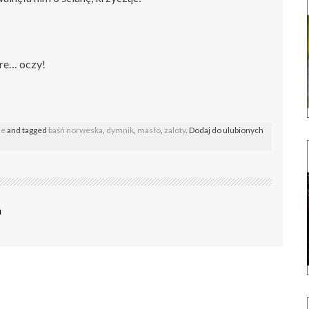
re… oczy!
ie
and tagged
baśń norweska
,
dymnik
,
masło
,
zaloty
. Dodaj do ulubionych
a