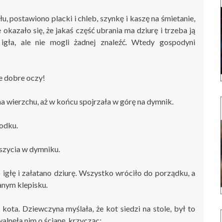
u, postawiono placki i chleb, szynkę i kaszę na śmietanie,
kazało się, że jakaś część ubrania ma dziurę i trzeba ją
gła, ale nie mogli żadnej znaleźć. Wtedy gospodyni
ie dobre oczy!
a wierzchu, aż w końcu spojrzała w górę na dymnik.
rodku.
 szycia w dymniku.
to igłę i załatano dziurę. Wszystko wróciło do porządku, a
anym klepisku.
kota. Dziewczyna myślała, że kot siedzi na stole, był to
alnęła nim o ścianę, krzycząc: