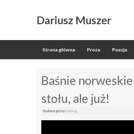
Dariusz Muszer
Skip
Strona główna
Proza
Poezja
to
content
Baśnie norweskie
stołu, ale już!
Dodane
przez
Kalong