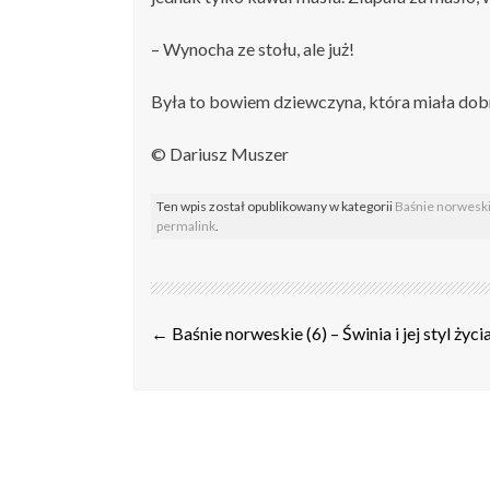
– Wynocha ze stołu, ale już!
Była to bowiem dziewczyna, która miała dob
© Dariusz Muszer
Ten wpis został opublikowany w kategorii
Baśnie norwesk
permalink
.
Post
←
Baśnie norweskie (6) – Świnia i jej styl życi
navigation