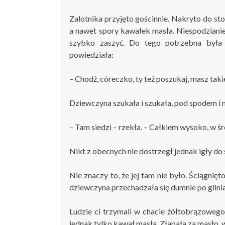
Zalotnika przyjęto gościnnie. Nakryto do stoł
a nawet spory kawałek masła. Niespodzianie o
szybko zaszyć. Do tego potrzebna była i
powiedziała:
– Chodź, córeczko, ty też poszukaj, masz tak
Dziewczyna szukała i szukała, pod spodem i n
– Tam siedzi – rzekła. – Całkiem wysoko, w ś
Nikt z obecnych nie dostrzegł jednak igły do
Nie znaczy to, że jej tam nie było. Ściągnię
dziewczyna przechadzała się dumnie po glini
Ludzie ci trzymali w chacie żółtobrązowego 
jednak tylko kawał masła. Złapała za masło, w