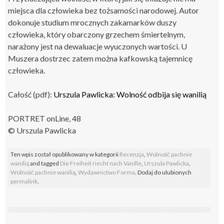
miejsca dla człowieka bez tożsamości narodowej. Autor
dokonuje studium mrocznych zakamarków duszy
człowieka, który obarczony grzechem śmiertelnym,
narażony jest na dewaluacje wyuczonych wartości. U
Muszera dostrzec zatem można kafkowską tajemnicę
człowieka.
Całość (pdf):
Urszula Pawlicka: Wolność odbija się wanilią
PORTRET onLine, 48
© Urszula Pawlicka
Ten wpis został opublikowany w kategorii
Recenzja
,
Wolność pachnie
wanilią
and tagged
Die Freiheit riecht nach Vanille
,
Urszula Pawlicka
,
Wolność pachnie wanilią
,
Wydawnictwo Forma
. Dodaj do ulubionych
permalink
.