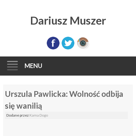
Dariusz Muszer
MENU
Skip
Urszula Pawlicka: Wolność odbija
to
content
się wanilią
Dodane
przez
Kama Dogo