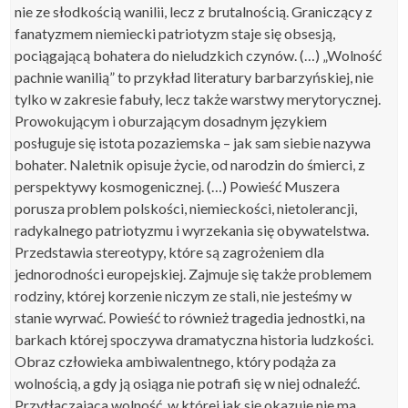
nie ze słodkością wanilii, lecz z brutalnością. Graniczący z
fanatyzmem niemiecki patriotyzm staje się obsesją,
pociągającą bohatera do nieludzkich czynów. (…) „Wolność
pachnie wanilią” to przykład literatury barbarzyńskiej, nie
tylko w zakresie fabuły, lecz także warstwy merytorycznej.
Prowokującym i oburzającym dosadnym językiem
posługuje się istota pozaziemska – jak sam siebie nazywa
bohater. Naletnik opisuje życie, od narodzin do śmierci, z
perspektywy kosmogenicznej. (…) Powieść Muszera
porusza problem polskości, niemieckości, nietolerancji,
radykalnego patriotyzmu i wyrzekania się obywatelstwa.
Przedstawia stereotypy, które są zagrożeniem dla
jednorodności europejskiej. Zajmuje się także problemem
rodziny, której korzenie niczym ze stali, nie jesteśmy w
stanie wyrwać. Powieść to również tragedia jednostki, na
barkach której spoczywa dramatyczna historia ludzkości.
Obraz człowieka ambiwalentnego, który podąża za
wolnością, a gdy ją osiąga nie potrafi się w niej odnaleźć.
Przytłaczająca wolność, w której jak się okazuje nie ma