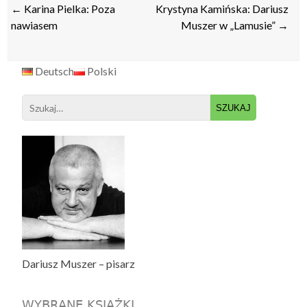
Post
←
Karina Pielka: Poza
Krystyna Kamińska: Dariusz
navigation
nawiasem
Muszer w „Lamusie”
→
Deutsch
Polski
Search
for:
Dariusz Muszer – pisarz
WYBRANE KSIĄŻKI