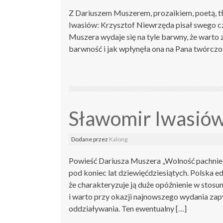
Z Dariuszem Muszerem, prozaikiem, poetą,
Iwasiów: Krzysztof Niewrzęda pisał swego cz
Muszera wydaje się na tyle barwny, że warto 
barwność i jak wpłynęła ona na Pana twórczoś
Sławomir Iwasiów
Dodane
przez
Kalong
Powieść Dariusza Muszera „Wolność pachnie 
pod koniec lat dziewięćdziesiątych. Polska e
że charakteryzuje ją duże opóźnienie w stosu
i warto przy okazji najnowszego wydania zapy
oddziaływania. Ten ewentualny […]