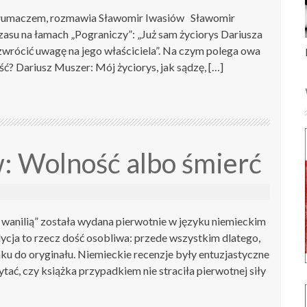
 tłumaczem, rozmawia Sławomir Iwasiów Sławomir
asu na łamach „Pograniczy”: „Już sam życiorys Dariusza
zwrócić uwagę na jego właściciela”. Na czym polega owa
ć? Dariusz Muszer: Mój życiorys, jak sądzę, […]
: Wolność albo śmierć
wanilią” została wydana pierwotnie w języku niemieckim
dycja to rzecz dość osobliwa: przede wszystkim dlatego,
nku do oryginału. Niemieckie recenzje były entuzjastyczne
tać, czy książka przypadkiem nie straciła pierwotnej siły