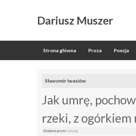
Dariusz Muszer
Skip
Strona główna
Proza
Poezja
to
content
Sławomir Iwasiów
Jak umrę, pochow
rzeki, z ogórkiem
Dodane
przez
Kalong