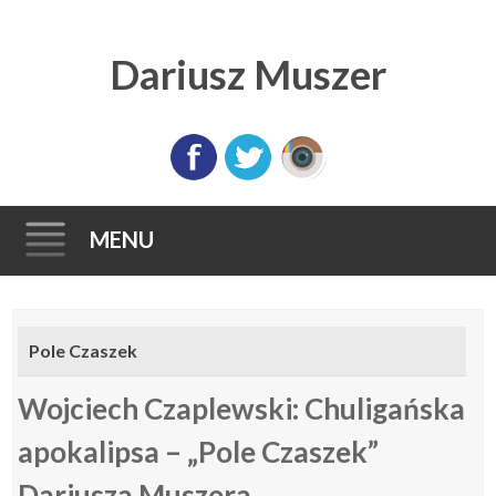
Dariusz Muszer
MENU
Skip
to
Pole Czaszek
content
Wojciech Czaplewski: Chuligańska
apokalipsa – „Pole Czaszek”
Dariusza Muszera