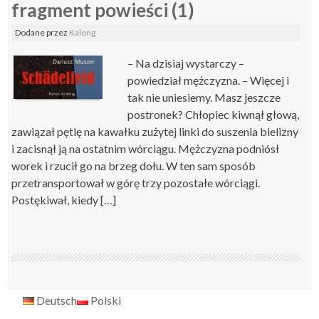
fragment powieści (1)
Dodane
przez
Kalong
– Na dzisiaj wystarczy –
powiedział mężczyzna. – Więcej i
tak nie uniesiemy. Masz jeszcze
postronek? Chłopiec kiwnął głową,
zawiązał pętlę na kawałku zużytej linki do suszenia bielizny
i zacisnął ją na ostatnim wórciągu. Mężczyzna podniósł
worek i rzucił go na brzeg dołu. W ten sam sposób
przetransportował w górę trzy pozostałe wórciągi.
Postękiwał, kiedy […]
Deutsch
Polski