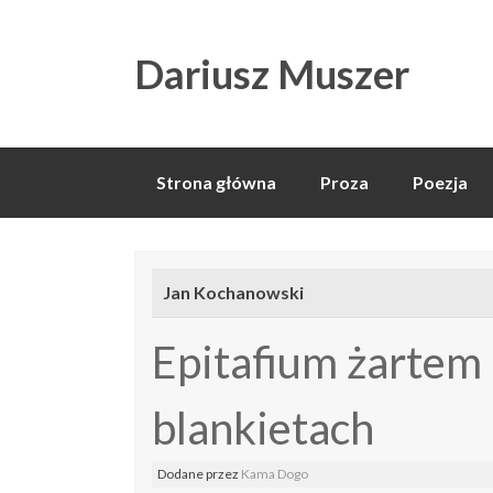
Dariusz Muszer
Skip
Strona główna
Proza
Poezja
to
content
Jan Kochanowski
Epitafium żartem 
blankietach
Dodane
przez
Kama Dogo