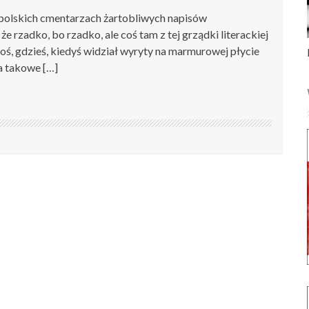
na polskich cmentarzach żartobliwych napisów
e rzadko, bo rzadko, ale coś tam z tej grządki literackiej
ktoś, gdzieś, kiedyś widział wyryty na marmurowej płycie
a takowe […]