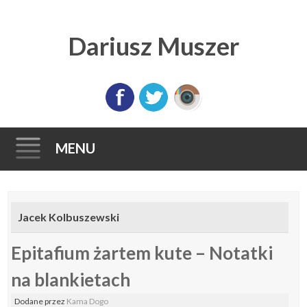
Dariusz Muszer
MENU
Skip
to
Jacek Kolbuszewski
content
Epitafium żartem kute – Notatki
na blankietach
Dodane
przez
Kama Dogo