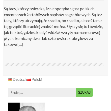
Są tacy, którzy twierdzą, iż nie spotyka się na polskich
cmentarzach żartobliwych napisów nagrobkowych. Są też
tacy, którzy utrzymują, że rzadko, bo rzadko, ale coś tam z
tej grządki literackiej znaleźć można. Słyszy się tu i ówdzie,
jak to ktoś, gdzieś, kiedyś widział wyryty na marmurowej
płycie komiczny dwu- lub czterowiersz, ale głowy za
takowe […]
Deutsch
Polski
Search
for: