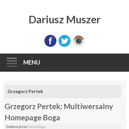
Dariusz Muszer
MENU
Skip
to
Grzegorz Pertek
content
Grzegorz Pertek: Multiwersalny
Homepage Boga
Dodane
przez
Kama Dogo