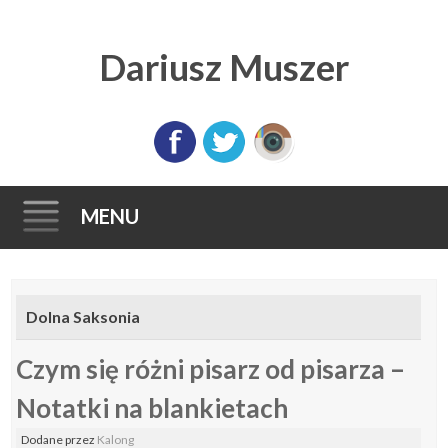
Dariusz Muszer
MENU
Skip
to
Dolna Saksonia
content
Czym się różni pisarz od pisarza –
Notatki na blankietach
Dodane
przez
Kalong