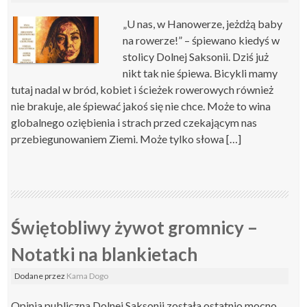
„U nas, w Hanowerze, jeżdżą baby
na rowerze!” – śpiewano kiedyś w
stolicy Dolnej Saksonii. Dziś już
nikt tak nie śpiewa. Bicykli mamy
tutaj nadal w bród, kobiet i ścieżek rowerowych również
nie brakuje, ale śpiewać jakoś się nie chce. Może to wina
globalnego oziębienia i strach przed czekającym nas
przebiegunowaniem Ziemi. Może tylko słowa […]
Świętobliwy żywot gromnicy –
Notatki na blankietach
Dodane
przez
Kama Dogo
Opinia publiczna Dolnej Saksonii została ostatnio mocno