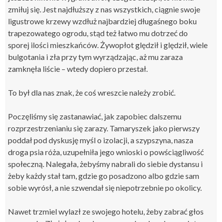
zmiłuj się. Jest najdłuższy z nas wszystkich, ciągnie swoje
ligustrowe krzewy wzdłuż najbardziej długaśnego boku
trapezowatego ogrodu, stąd też łatwo mu dotrzeć do
sporej ilości mieszkańców. Żywopłot ględził i ględził, wiele
bulgotania i zła przy tym wyrządzając, aż mu zaraza
zamknęła liście – wtedy dopiero przestał.
To był dla nas znak, że coś wreszcie należy zrobić.
Poczęliśmy się zastanawiać, jak zapobiec dalszemu
rozprzestrzenianiu się zarazy. Tamaryszek jako pierwszy
poddał pod dyskusję myśl o izolacji, a szypszyna, nasza
droga psia róża, uzupełniła jego wnioski o powściągliwość
społeczną. Nalegała, żebyśmy nabrali do siebie dystansu i
żeby każdy stał tam, gdzie go posadzono albo gdzie sam
sobie wyrósł, a nie szwendał się niepotrzebnie po okolicy.
Nawet trzmiel wylazł ze swojego hotelu, żeby zabrać głos