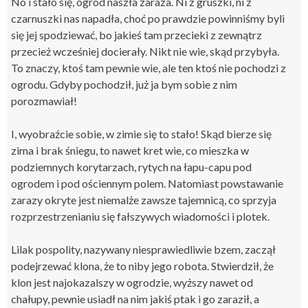
No i stało się,
o
gród
naszła
zaraza.
Ni z gruszki, ni z
czarnuszki
nas napadła, choć
po prawdzie
powinniśmy byli
się jej spodziewać, bo j
akieś tam
przecieki z zewnątrz
przecież wcześniej docierały
. Nikt nie wie, skąd przybyła.
To znaczy, ktoś tam pewnie wie, ale ten ktoś nie pochodzi z
ogrodu. Gdyby pochodził, już ja bym sobie z nim
porozmawiał!
I, wyobraźcie sobie, w zimie się to stało! Skąd bierze się
zima i brak śniegu, to nawet kret wie, co mieszka w
podziemnych korytarzach, rytych na łapu-capu pod
ogrodem i pod ościennym polem. Natomiast powstawanie
zarazy okryte jest niemalże zawsze tajemnicą, co sprzyja
rozprzestrzenianiu się fałszywych wiadomości i plotek.
Lilak pospolity, nazywany niesprawiedliwie bzem,
zaczął
podejrzewać klona, że to niby jego robota. Stwierdził, że
klon jest
najokazalszy
w ogrodzie, wyższy nawet od
chałupy, pewnie usiadł na nim jakiś ptak i go zaraził, a