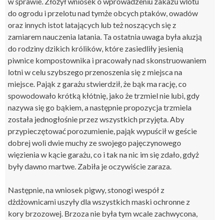
w sprawie. Złożył wniosek o wprowadzeniu zakazu wlotu
do ogrodu i przelotu nad tymże obcych ptaków, owadów
oraz innych istot latających lub też noszących się z
zamiarem nauczenia latania. Ta ostatnia uwaga była aluzją
do rodziny dzikich królików, które zasiedliły jesienią
piwnice kompostownika i pracowały nad skonstruowaniem
lotni w celu szybszego przenoszenia się z miejsca na
miejsce. Pająk z garażu stwierdził, że bąk ma rację, co
spowodowało krótką kłótnię, jako że trzmiel nie lubi, gdy
nazywa się go bąkiem, a następnie propozycja trzmiela
została jednogłośnie przez wszystkich przyjęta. Aby
przypieczętować porozumienie, pająk wypuścił w geście
dobrej woli dwie muchy ze swojego pajęczynowego
więzienia w kącie garażu, co i tak na nic im się zdało, gdyż
były dawno martwe. Zabiła je oczywiście zaraza.
Następnie, na wniosek pigwy, stonogi wespół z
dżdżownicami uszyły dla wszystkich maski ochronne z
kory brzozowej. Brzoza nie była tym wcale zachwycona,