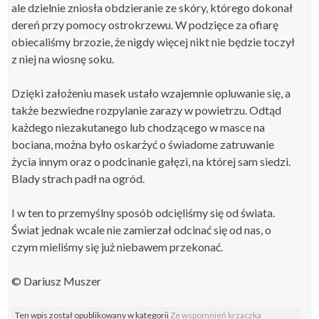
ale dzielnie zniosła obdzieranie ze skóry, którego dokonał
dereń przy pomocy ostrokrzewu. W podzięce za ofiarę
obiecaliśmy brzozie, że nigdy więcej nikt nie będzie toczył
z niej na wiosnę soku.
Dzięki założeniu masek ustało wzajemnie opluwanie się, a
także bezwiedne rozpylanie zarazy w powietrzu. Odtąd
każdego niezakutanego lub chodzącego w masce na
bociana, można było oskarżyć o świadome zatruwanie
życia innym oraz o podcinanie gałęzi, na której sam siedzi.
Blady strach padł na ogród.
I w ten to przemyślny sposób odcięliśmy się od świata.
Świat jednak wcale nie zamierzał odcinać się od nas, o
czym mieliśmy się już niebawem przekonać.
© Dariusz Muszer
Ten wpis został opublikowany w kategorii
Ze wspomnień krzaczka