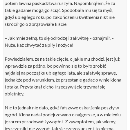
potem lawina paskudztwa ruszyła.
Napomknąłem
, że za
takie gadanie mogą go ściąć. Spodobała mu się ta myśl,
gdyż
ubiegłego
roku po
zakończeniu kwitnienia
nikt nie
skrócił go o zbrązowiałe kiście.
–
Jak mnie zetną, to się odrodzę i zakwitnę – oznajmił. –
Nuże, każ chwytać za piły i nożyce!
Powiedziałem, że na takie cięcie, o jakie mu chodzi, jest już
wprawdzie za późno, bo powinno się to było zrobić
najdalej na początku ubiegłego lata, ale załatwię sprawę,
jednakże pod warunkiem, że przestanie gadać o winie klona
i ptaka. Przytaknął cicho i rzeczywiście trzymał się
obietnicy.
Nic to jednak nie dało, gdyż fałszywe oskarżenia poszły w
ogród. Klona nadal podejrzewano o najgorsze, a w mieleniu
jęzorem przodował żywopłot. Z żywopłotem, jak wiemy,
jeszcze nikt nie wygrał. Jak się czegoś uczepi, to nie ma