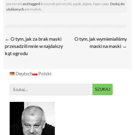
porzeczki
and tagged
krzaczek porzeczki
,
pająk
,
pigwa
,
łapu-capu
. Dodaj do
ulubionych
permalink
.
Post
←
O tym, jak za brak maski
O tym, jak wymienialiśmy
navigation
przesadzili mnie w najdalszy
maski na maski
→
kąt ogrodu
Deutsch
Polski
Search
for: