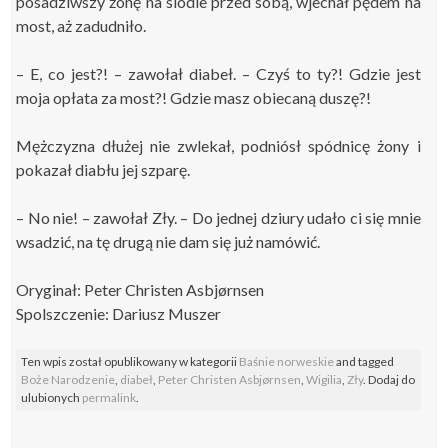
posadziwszy żonę na siodle przed sobą, wjechał pędem na
most, aż zadudniło.
–
E, co jest?! – zawołał diabeł. – Czyś to ty?! Gdzie jest
moja opłata za most?! Gdzie masz obiecaną duszę?!
Mężczyzna dłużej nie zwlekał, podniósł spódnicę żony i
pokazał diabłu jej szparę.
–
No nie! – zawołał Zły. – Do jednej dziury udało ci się mnie
wsadzić, na tę drugą nie dam się już namówić.
Oryginał: Peter Christen Asbjørnsen
Spolszczenie: Dariusz Muszer
Ten wpis został opublikowany w kategorii
Baśnie norweskie
and tagged
Boże Narodzenie
,
diabeł
,
Peter Christen Asbjørnsen
,
Wigilia
,
Zły
. Dodaj do
ulubionych
permalink
.