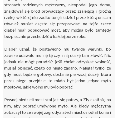
stronach rodzinnych mężczyzny, nieopodal jego domu,
znajdował się bród prowadzący przez szalejącą i groźną
rzekę, w której nierzadko tonęli ludzie i przez którą on sam
również musiał często się przeprawiać; na tejże rzece
diabeł miał pobudować most, aby można było tamtędy
bezpiecznie przechodzić o każdej porze roku.
Diabeł uznał, że postawiono mu twarde warunki, bo
zawsze udawało mu się tę czy inną duszę tam złowić. Nic
jednak nie mógł poradzić: jeśli chciał odzyskać wolność,
musiał obiecać, czego od niego żądano. Nalegał tylko, że
gdy most będzie gotowy, dostanie pierwszą duszę, która
przez niego przejdzie; to miało być jedno jedyne myto
mostowe, jakie wolno mu było pobrać.
Pewnej niedzieli most stał jak się patrzy, a Zły czaił się na
nim, aby pobrać umówione myto. Ale kiedy mężczyzna
zobaczył to ze swojej zagrody, natychmiast osiodłał konia i