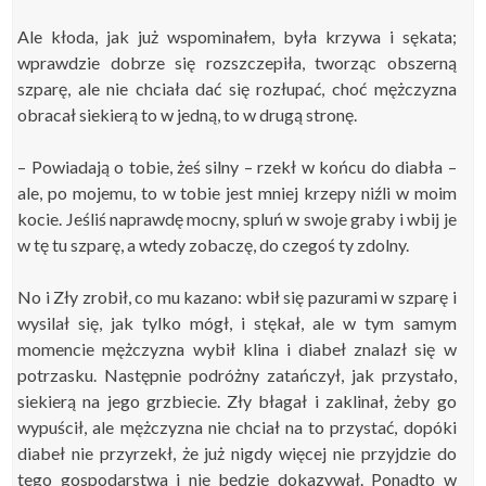
Ale kłoda, jak już wspominałem, była krzywa i sękata;
wprawdzie dobrze się rozszczepiła, tworząc obszerną
szparę, ale nie chciała dać się rozłupać, choć mężczyzna
obracał siekierą to w jedną, to w drugą stronę.
–
Powiadają o tobie, żeś silny – rzekł w końcu do diabła –
ale, po mojemu, to w tobie jest mniej krzepy niźli w moim
kocie. Jeśliś naprawdę mocny, spluń w swoje graby i wbij je
w tę tu szparę, a wtedy zobaczę, do czegoś ty zdolny.
No i Zły zrobił, co mu kazano: wbił się pazurami w szparę i
wysilał się, jak tylko mógł, i stękał, ale w tym samym
momencie mężczyzna wybił klina i diabeł znalazł się w
potrzasku. Następnie podróżny zatańczył, jak przystało,
siekierą na jego grzbiecie. Zły błagał i zaklinał, żeby go
wypuścił, ale mężczyzna nie chciał na to przystać, dopóki
diabeł nie przyrzekł, że już nigdy więcej nie przyjdzie do
tego gospodarstwa i nie będzie dokazywał. Ponadto w