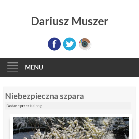
Dariusz Muszer
MENU
Skip
Niebezpieczna szpara
to
content
Dodane
przez
Kalong