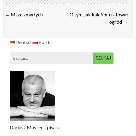
Post
←
Msza zmarłych
O tym, jak kalafior uratował
navigation
ogród
→
Deutsch
Polski
Search
for:
Dariusz Muszer – pisarz