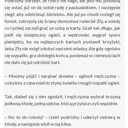
Podróżny odrzekł, że rzecz nie nagli, ale jeśli mu pozwolą
się ostać, już on da sobie radę z paskudnikiem. I następnie
zległ, aby odetchnąć ździebko. Ale już po chwili rozległ się
łomot, zatrzęsły się ściany domostwa i wleciał Zły, a wtedy
co rychlej zaczęli grać ze sobą w karty. Grali tak długo, jak
palił się świąteczny ogień, a wędrowiec wygrał sporo
pieniędzy, bo na najlepszych kartach postawił krzyżyki,
żeby Zły nie mógł zdobyć nad nimi władzy. Ale gdy ognisko
się wypaliło, gra dobiegła końca, ponieważ w ciemnościach
nie dało się już odróżnić kart.
–
Musimy pójść i narąbać drewna – ogłosił mężczyzna –
cobyśmy z rana mieli krztynę światła i mogli rozpalić ogień.
Tak, diabeł się z nim zgodził, i mężczyzna wybrał krzywą
jodłową kłodę, pełną sęków, którą przytaszczyli wspólnie.
–
No to do roboty! – rzekł podróżny i uderzył siekierą w
kłodę, a następnie wbił w nią klina.